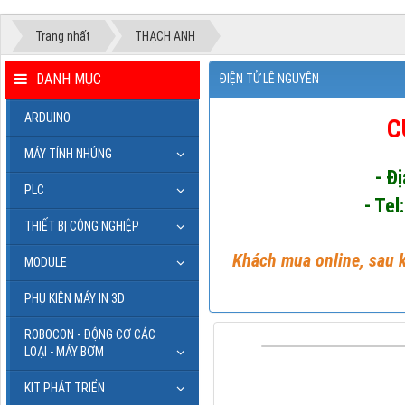
Trang nhất
THẠCH ANH
DANH MỤC
ĐIỆN TỬ LÊ NGUYÊN
ARDUINO
C
MÁY TÍNH NHÚNG
- Đ
PLC
- Tel
THIẾT BỊ CÔNG NGHIỆP
Khách mua online, sau k
MODULE
PHỤ KIỆN MÁY IN 3D
ROBOCON - ĐỘNG CƠ CÁC
LOẠI - MÁY BƠM
KIT PHÁT TRIỂN