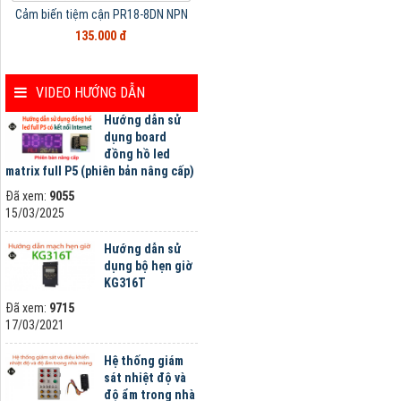
Cảm biến tiệm cận PR18-8DN NPN
135.000 đ
VIDEO HƯỚNG DẪN
Hướng dẫn sử
dụng board
đồng hồ led
matrix full P5 (phiên bản nâng cấp)
Đã xem:
9055
15/03/2025
Hướng dẫn sử
dụng bộ hẹn giờ
KG316T
Đã xem:
9715
17/03/2021
Hệ thống giám
sát nhiệt độ và
độ ẩm trong nhà