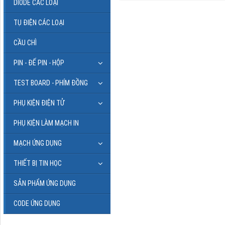
DIODE CÁC LOẠI
TỤ ĐIỆN CÁC LOẠI
CẦU CHÌ
PIN - ĐẾ PIN - HỘP
TEST BOARD - PHÍM ĐỒNG
PHỤ KIỆN ĐIỆN TỬ
PHỤ KIỆN LÀM MẠCH IN
MẠCH ỨNG DỤNG
THIẾT BỊ TIN HỌC
SẢN PHẨM ỨNG DỤNG
CODE ỨNG DỤNG