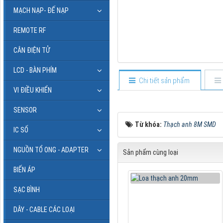
MẠCH NẠP- ĐẾ NẠP
REMOTE RF
CÂN ĐIỆN TỬ
LCD - BÀN PHÍM
Chi tiết sản phẩm
VI ĐIỀU KHIỂN
SENSOR
Từ khóa:
Thạch anh 8M SMD
IC SỐ
NGUỒN TỔ ONG - ADAPTER
Sản phẩm cùng loại
BIẾN ÁP
SẠC BÌNH
DÂY - CABLE CÁC LOẠI