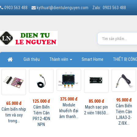
0903 563 488
kythuat@dientulenguyen.com
Zalo: 0903 563 488
Giới thiệu
Thành viên
Smart Home
THIẾT BỊ CÔ
375.000 đ
95.000 đ
125.000 đ
85.000 đ
65.000 đ
Module
Cảm Biến
Cảm Biến
Mạch sạc pin
Cảm biến nhịp
khuếch đại
Tiệm Cận
Tiệm Cận
2 viên 18650...
tim và oxy
âm thanh...
LJ8A3-2-
PR12-4DN
trong...
Z/BX...
NPN