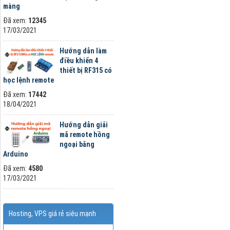
màng
Đã xem:
12345
17/03/2021
Hướng dẫn làm
điều khiển 4
thiết bị RF315 có
học lệnh remote
Đã xem:
17442
18/04/2021
Hướng dẫn giải
mã remote hồng
ngoại bằng
Arduino
Đã xem:
4580
17/03/2021
Hosting, VPS giá rẻ siêu mạnh