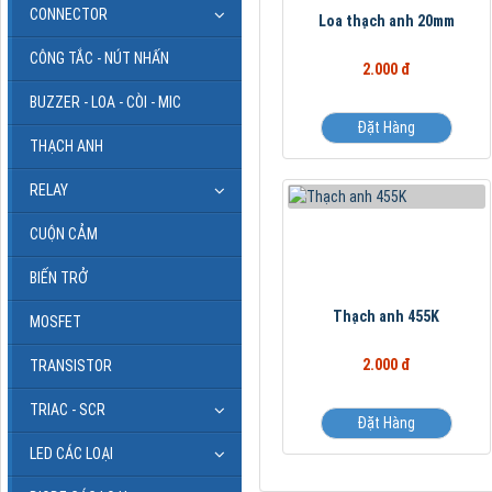
CONNECTOR
Loa thạch anh 20mm
CÔNG TẮC - NÚT NHẤN
2.000 đ
BUZZER - LOA - CÒI - MIC
Đặt Hàng
THẠCH ANH
RELAY
CUỘN CẢM
BIẾN TRỞ
Thạch anh 455K
MOSFET
2.000 đ
TRANSISTOR
TRIAC - SCR
Đặt Hàng
LED CÁC LOẠI