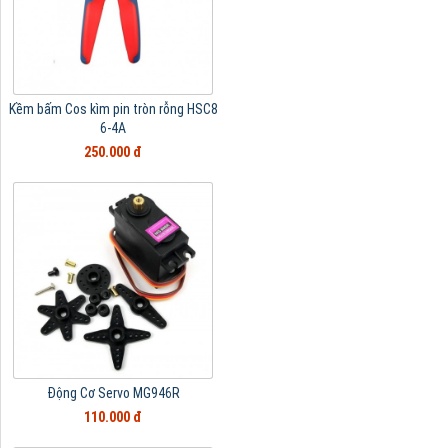
Kềm bấm Cos kìm pin tròn rỗng HSC8
6-4A
250.000 đ
Động Cơ Servo MG946R
110.000 đ