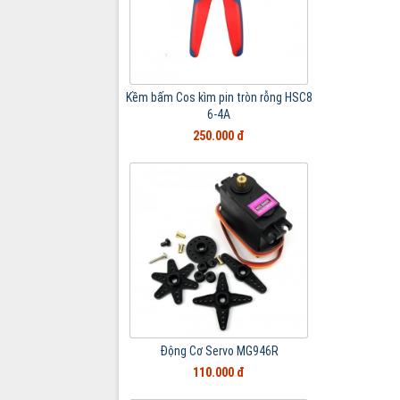
Kềm bấm Cos kìm pin tròn rỗng HSC8
6-4A
250.000 đ
Động Cơ Servo MG946R
110.000 đ