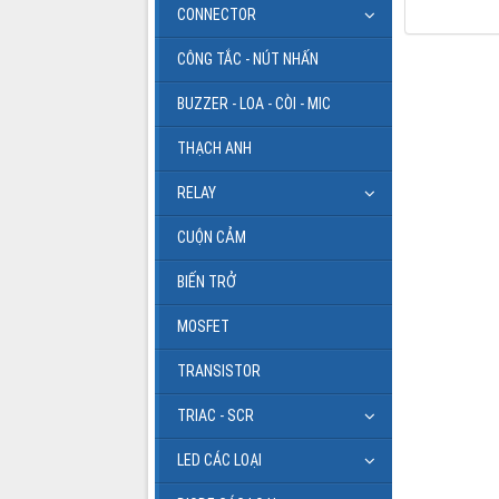
CONNECTOR
CÔNG TẮC - NÚT NHẤN
BUZZER - LOA - CÒI - MIC
THẠCH ANH
RELAY
CUỘN CẢM
BIẾN TRỞ
MOSFET
TRANSISTOR
TRIAC - SCR
LED CÁC LOẠI