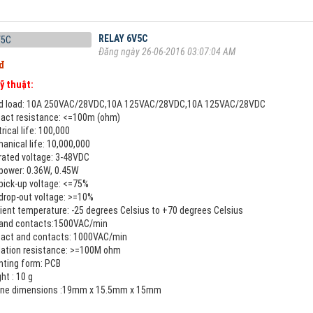
RELAY 6V5C
Đăng ngày 26-06-2016 03:07:04 AM
 đ
ỹ thuật:
d load: 10A 250VAC/28VDC,10A 125VAC/28VDC,10A 125VAC/28VDC
act resistance: <=100m (ohm)
rical life: 100,000
nical life: 10,000,000
rated voltage: 3-48VDC
 power: 0.36W, 0.45W
pick-up voltage: <=75%
drop-out voltage: >=10%
ent temperature: -25 degrees Celsius to +70 degrees Celsius
 and contacts:1500VAC/min
act and contacts: 1000VAC/min
lation resistance: >=100M ohm
ting form: PCB
t : 10 g
ine dimensions :19mm x 15.5mm x 15mm