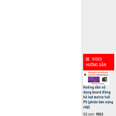
VIDEO
HƯỚNG DẪN
Hướng dẫn sử
dụng board đồng
hồ led matrix full
P5 (phiên bản nâng
cấp)
Đã xem:
9063