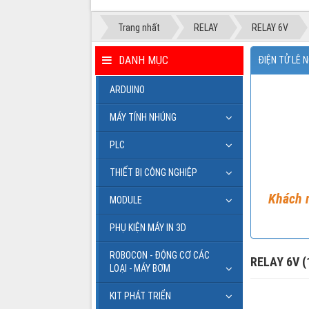
Trang nhất
RELAY
RELAY 6V
DANH MỤC
ĐIỆN TỬ LÊ 
ARDUINO
MÁY TÍNH NHÚNG
PLC
THIẾT BỊ CÔNG NGHIỆP
Khách m
MODULE
PHỤ KIỆN MÁY IN 3D
ROBOCON - ĐỘNG CƠ CÁC
RELAY 6V (
LOẠI - MÁY BƠM
KIT PHÁT TRIỂN