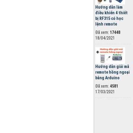
Hướng dẫn làm
điều khiển 4 thiết
bị RF315 có học
lệnh remote
Đã xem:
17448
18/04/2021
Hướng dẫn giải mã
remote hồng ngoại
bằng Arduino
Đã xem:
4581
17/03/2021