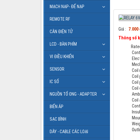
MẠCH NẠP- ĐẾ NẠP
REMOTE RF
Giá :
7.000
CÂN ĐIỆN TỬ
Thông số k
LCD - BÀN PHÍM
Rate
Cont
VI ĐIỀU KHIỂN
Elect
Mecha
SENSOR
Coil 
Coil
IC SỐ
Coil 
Coil 
NGUỒN TỔ ONG - ADAPTER
Ambi
Coil
Cont
BIẾN ÁP
Insu
Moun
SẠC BÌNH
Weigh
Outl
DÂY - CABLE CÁC LOẠI