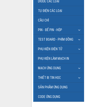
DIODE CÁC LOẠI
TỤ ĐIỆN CÁC LOẠI
CẦU CHÌ
PIN - ĐẾ PIN - HỘP
TEST BOARD - PHÍM ĐỒNG
PHỤ KIỆN ĐIỆN TỬ
PHỤ KIỆN LÀM MẠCH IN
MẠCH ỨNG DỤNG
THIẾT BỊ TIN HỌC
SẢN PHẨM ỨNG DỤNG
CODE ỨNG DỤNG