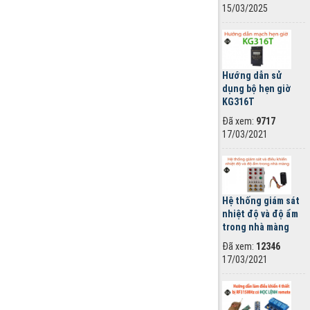
15/03/2025
Hướng dẫn sử
dụng bộ hẹn giờ
KG316T
Đã xem:
9717
17/03/2021
Hệ thống giám sát
nhiệt độ và độ ẩm
trong nhà màng
Đã xem:
12346
17/03/2021