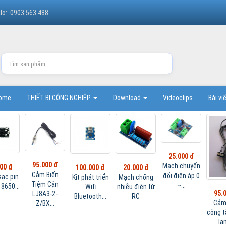
lo: 0903 563 488
Home
THIẾT BỊ CÔNG NGHIỆP
Download
Videoclips
Bài vi
25.000 đ
95.000 đ
Mạch chuyển
00 đ
20.000 đ
100.000 đ
Cảm Biến
đổi điện áp 0
ạc pin
Mạch chống
Kit phát triển
Tiệm Cận
~...
18650...
nhiễu điện từ
Wifi
95.
LJ8A3-2-
RC
Bluetooth...
Cảm
Z/BX...
công t
lan