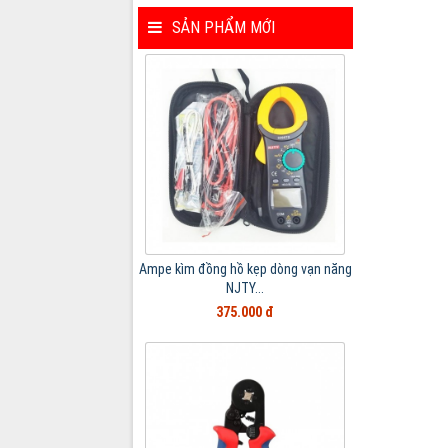
SẢN PHẨM MỚI
Ampe kìm đồng hồ kẹp dòng vạn năng
NJTY...
375.000 đ