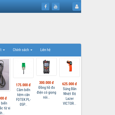
ết
Chính sách
Liên hệ
300.000 đ
625.000 đ
175.000 đ
175.
275.000 đ
Đồng hồ đo
Súng Bắn
Cảm biến
Timer
Động cơ RC
điện có giọng
Nhiệt Độ
tiệm cận
kỹ thu
Servo
nói...
000 đ
Lazer
FOTEK PL-
TD8125MG
 biến
VICTOR...
05P...
25Kg
ắc từ xi
h...