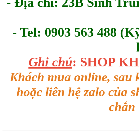
- Địa chỉ: 23B Sinh Tru
- Tel: 0903 563 488 (K
Ghi chú
: SHOP K
Khách mua online, sau k
hoặc liên hệ zalo của 
chắn