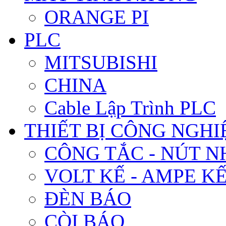
ORANGE PI
PLC
MITSUBISHI
CHINA
Cable Lập Trình PLC
THIẾT BỊ CÔNG NGHIÊ
CÔNG TẮC - NÚT N
VOLT KẾ - AMPE K
ĐÈN BÁO
CÒI BÁO