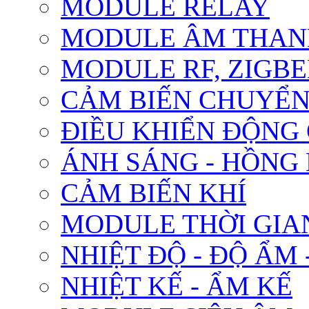
MODULE RELAY
MODULE ÂM THANH
MODULE RF, ZIGBE
CẢM BIẾN CHUYỂ
ĐIỀU KHIỂN ĐỘNG
ÁNH SÁNG - HỒNG
CẢM BIẾN KHÍ
MODULE THỜI GIA
NHIỆT ĐỘ - ĐỘ ẨM 
NHIỆT KẾ - ẨM KẾ