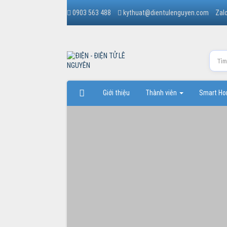
0903 563 488
kythuat@dientulenguyen.com
Zal
Giới thiệu
Thành viên
Smart H