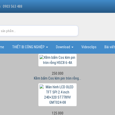
o: 0903 563 488
ome
THIẾT BỊ CÔNG NGHIỆP
Download
Videoclips
Bài viế
250.000
Kềm bấm Cos kìm pin tròn rỗng...
125.000