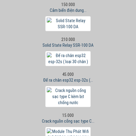
150.000
Cảm biến điện dung...
210.000
Solid State Relay SSR-100 DA
45.000
Đế ra chân esp32 esp-32s (...
15.000
Crack nguồn cổng sạc type C...