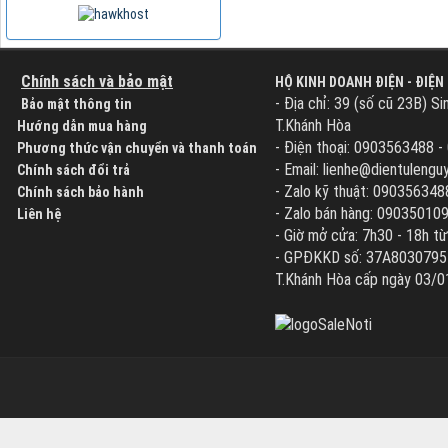
Chính sách và bảo mật
HỘ KINH DOANH ĐIỆN - ĐIỆN
- Địa chỉ: 39 (số cũ 23B) Si
Bảo mật thông tin
T.Khánh Hòa
Hướng dẫn mua hàng
- Điện thoại: 0903563488 
Phương thức vận chuyển và thanh toán
- Email: lienhe@dientuleng
Chính sách đổi trả
- Zalo kỹ thuật: 090356348
Chính sách bảo hành
- Zalo bán hàng: 09035010
Liên hệ
- Giờ mở cửa: 7h30 - 18h từ
- GPĐKKD số: 37A8030795 d
T.Khánh Hòa cấp ngày 03/