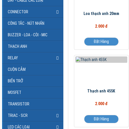
DÂY - CABLE CÁC LOẠI
CONNECTOR
Loa thạch anh 20mm
CÔNG TẮC - NÚT NHẤN
2.000 đ
BUZZER - LOA - CÒI - MIC
Đặt Hàng
THẠCH ANH
RELAY
CUỘN CẢM
BIẾN TRỞ
Thạch anh 455K
MOSFET
2.000 đ
TRANSISTOR
TRIAC - SCR
Đặt Hàng
LED CÁC LOẠI