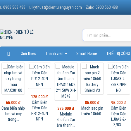
0903 563 488
kythuat@dientulenguyen.com
Zalo: 0903 563 488
Giới thiệu
Thành viên
Smart Home
THIẾT BỊ CÔNG
125.000 đ
Cảm Biến
65.000 đ
85.000 đ
95.000 đ
Tiệm Cận
Cảm biến nhịp
Mạch sạc pin
Cảm Biến
375.000 đ
PR12-4DN
tim và oxy
2 viên 18650...
Tiệm Cận
Module
NPN
trong...
LJ8A3-2-
khuếch đại
Z/BX...
âm thanh...