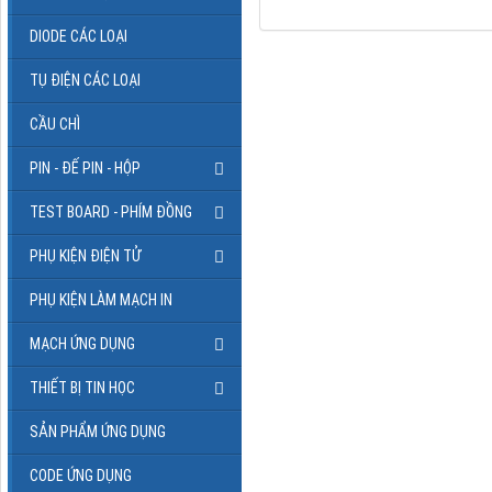
DIODE CÁC LOẠI
TỤ ĐIỆN CÁC LOẠI
CẦU CHÌ
PIN - ĐẾ PIN - HỘP
TEST BOARD - PHÍM ĐỒNG
PHỤ KIỆN ĐIỆN TỬ
PHỤ KIỆN LÀM MẠCH IN
MẠCH ỨNG DỤNG
THIẾT BỊ TIN HỌC
SẢN PHẨM ỨNG DỤNG
CODE ỨNG DỤNG