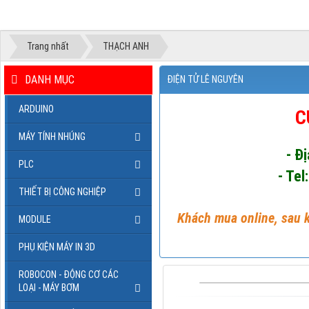
Trang nhất
THẠCH ANH
DANH MỤC
ĐIỆN TỬ LÊ NGUYÊN
ARDUINO
C
MÁY TÍNH NHÚNG
- Đ
PLC
- Tel
THIẾT BỊ CÔNG NGHIỆP
Khách mua online, sau k
MODULE
PHỤ KIỆN MÁY IN 3D
ROBOCON - ĐỘNG CƠ CÁC
LOẠI - MÁY BƠM