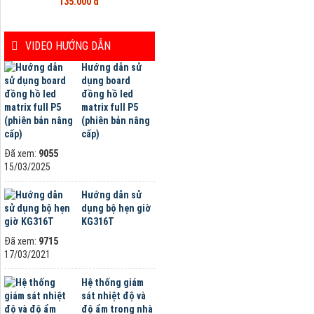
135.000 đ
VIDEO HƯỚNG DẪN
Hướng dẫn sử
dụng board
đồng hồ led
matrix full P5
(phiên bản nâng
cấp)
Đã xem:
9055
15/03/2025
Hướng dẫn sử
dụng bộ hẹn giờ
KG316T
Đã xem:
9715
17/03/2021
Hệ thống giám
sát nhiệt độ và
độ ẩm trong nhà