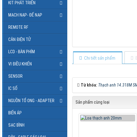
KIT PHÁT TRIỂN
MẠCH NẠP- ĐẾ NẠP
REMOTE RF
CÂN ĐIỆN TỬ
LCD - BÀN PHÍM
Chi tiết sản phẩm
VI ĐIỀU KHIỂN
SENSOR
Từ khóa:
Thạch anh 14.318M S
IC SỐ
NGUỒN TỔ ONG - ADAPTER
Sản phẩm cùng loại
BIẾN ÁP
SẠC BÌNH