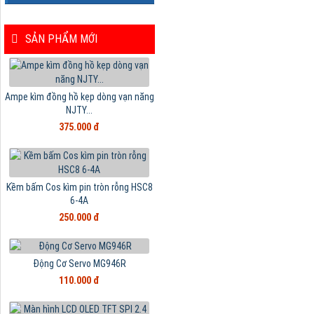
SẢN PHẨM MỚI
Ampe kìm đồng hồ kẹp dòng vạn năng
NJTY...
375.000 đ
Kềm bấm Cos kìm pin tròn rỗng HSC8
6-4A
250.000 đ
Động Cơ Servo MG946R
110.000 đ