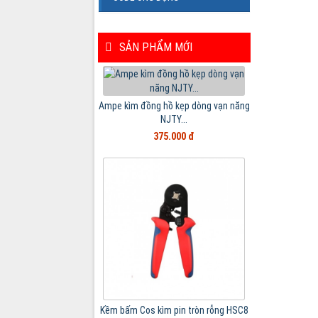
SẢN PHẨM MỚI
Ampe kìm đồng hồ kẹp dòng vạn năng
NJTY...
375.000 đ
Kềm bấm Cos kìm pin tròn rỗng HSC8