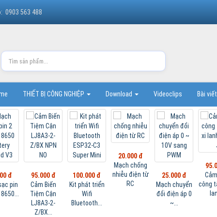
o: 0903 563 488
ome
THIẾT BỊ CÔNG NGHIỆP
Download
Videoclips
Bài viế
00 đ
chống
95.000 đ
175.000 đ
300.000 đ
điện từ
Cảm biến
Cảm biến
Đồng hồ đo
25.000 đ
C
công tắc từ xi
tiệm cận
điện có giọng
Mạch chuyển
625.
lanh...
FOTEK PL-
nói...
đổi điện áp 0
Sún
05P...
~...
Nhi
La