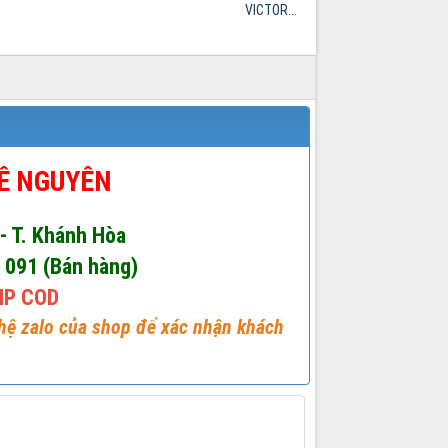
OR...
cản gương
phản xạ...
LÊ NGUYÊN
 - T. Khánh Hòa
1 091 (Bán hàng)
IP COD
 hệ zalo của shop để xác nhận khách