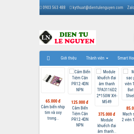
0903 563 488
kythuat@dientulenguyen.com
Zal
Giới thiệu
Thành viên
Smart H
20.0
Mạch 
000 đ
nhiễu 
Biến
85.000 đ
95.000 đ
100.000 đ
R
 Cận
Mạch sạc pin
Cảm Biến
Kit phát triển
375.000 đ
-4DN
2 viên 18650...
Tiệm Cận
Wifi
Module
PN
LJ8A3-2-
Bluetooth...
khuếch đại
Z/BX...
âm thanh...