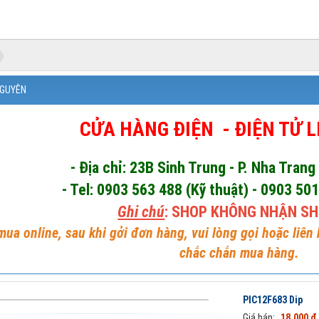
VICT
NGUYÊN
CỬA HÀNG ĐIỆN - ĐIỆN TỬ 
- Địa chỉ: 23B Sinh Trung - P. Nha Trang
- Tel: 0903 563 488 (Kỹ thuật) - 0903 50
Ghi chú
: SHOP KHÔNG NHẬN SH
ua online, sau khi gởi đơn hàng, vui lòng gọi hoặc liên
chắc chắn mua hàng.
PIC12F683 Dip
Giá bán:
18.000 đ