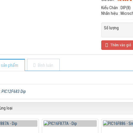
Kiểu Chân : DIP(8)
Nhãn hiệu : Microc
Số lượng
Thêm vào giỏ
ết sản phẩm
Bình luận
:
PIC12F683 Dip
ng loại