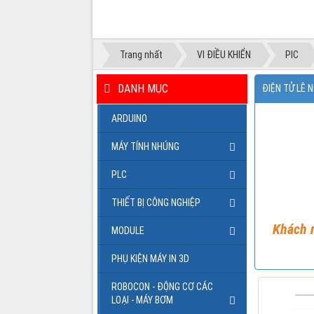
Trang nhất
VI ĐIỀU KHIỂN
PIC
DANH MỤC
ĐIỆN TỬ LÊ 
ARDUINO
MÁY TÍNH NHÚNG
PLC
THIẾT BỊ CÔNG NGHIỆP
Khách m
MODULE
PHỤ KIỆN MÁY IN 3D
ROBOCON - ĐỘNG CƠ CÁC
LOẠI - MÁY BƠM