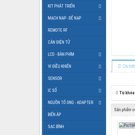
KIT PHÁT TRIỂN
MẠCH NẠP- ĐẾ NẠP
REMOTE RF
CÂN ĐIỆN TỬ
LCD - BÀN PHÍM
Chi ti
VI ĐIỀU KHIỂN
SENSOR
IC SỐ
Từ khóa
NGUỒN TỔ ONG - ADAPTER
Sản phẩm cù
BIẾN ÁP
SẠC BÌNH