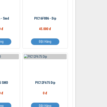
 - Smd
PIC16F886 - Dip
0 đ
45.000 đ
àng
Đặt Hàng
5 SMD
PIC12F675 Dip
0 đ
0 đ
àng
Đặt Hàng