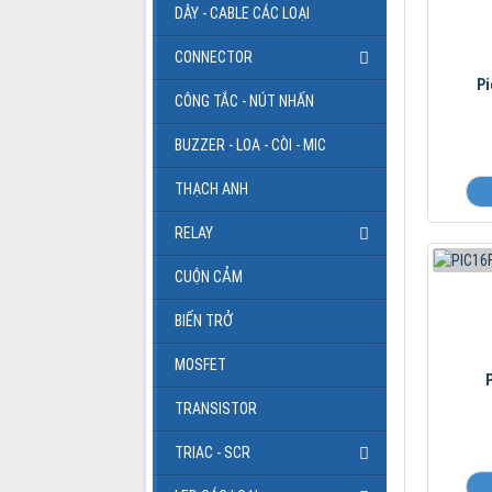
DÂY - CABLE CÁC LOẠI
CONNECTOR
Pi
CÔNG TẮC - NÚT NHẤN
BUZZER - LOA - CÒI - MIC
THẠCH ANH
RELAY
CUỘN CẢM
BIẾN TRỞ
MOSFET
TRANSISTOR
TRIAC - SCR