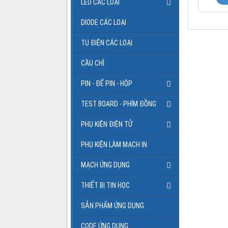
LED CÁC LOẠI
DIODE CÁC LOẠI
TỤ ĐIỆN CÁC LOẠI
CẦU CHÌ
PIN - ĐẾ PIN - HỘP
TEST BOARD - PHÍM ĐỒNG
PHỤ KIỆN ĐIỆN TỬ
PHỤ KIỆN LÀM MẠCH IN
MẠCH ỨNG DỤNG
THIẾT BỊ TIN HỌC
SẢN PHẨM ỨNG DỤNG
CODE ỨNG DỤNG