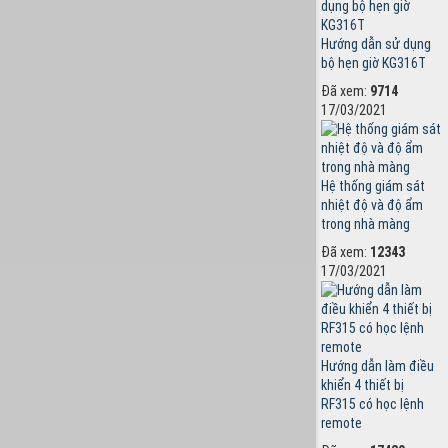
Hướng dẫn sử dụng
bộ hẹn giờ KG316T
Đã xem:
9714
17/03/2021
Hệ thống giám sát
nhiệt độ và độ ẩm
trong nhà màng
Đã xem:
12343
17/03/2021
Hướng dẫn làm điều
khiển 4 thiết bị
RF315 có học lệnh
remote