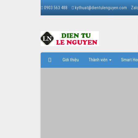
0903 563 488
kythuat@dientulenguyen.com
Zal
Giới thiệu
Thành viên
Smart H