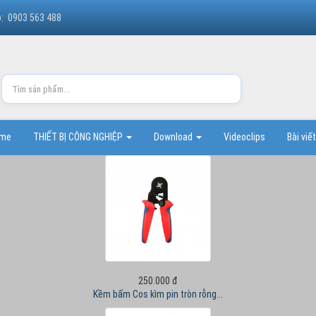
o: 0903 563 488
ome
THIẾT BỊ CÔNG NGHIỆP
Download
Videoclips
Bài viế
250.000 đ
Kềm bấm Cos kìm pin tròn rỗng...