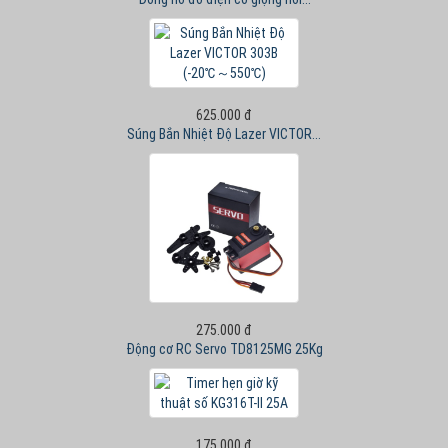
625.000 đ
Súng Bắn Nhiệt Độ Lazer VICTOR...
275.000 đ
Động cơ RC Servo TD8125MG 25Kg
175.000 đ