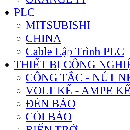
PLC
MITSUBISHI
CHINA
Cable Lập Trình PLC
THIẾT BỊ CÔNG NGHIÊ
CÔNG TẮC - NÚT N
VOLT KẾ - AMPE K
ĐÈN BÁO
CÒI BÁO
BIẾN TRỞ