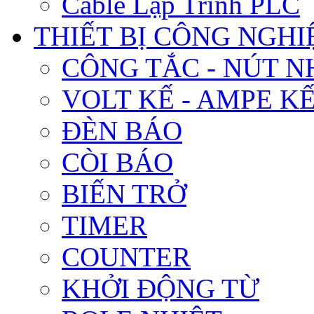
Cable Lập Trình PLC
THIẾT BỊ CÔNG NGHIÊ
CÔNG TẮC - NÚT N
VOLT KẾ - AMPE K
ĐÈN BÁO
CÒI BÁO
BIẾN TRỞ
TIMER
COUNTER
KHỞI ĐỘNG TỪ