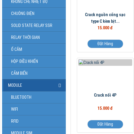
KHỐNG CHẾ NHIỆT ĐỘ
CHUÔNG ĐIỆN
Crack nguồn cổng sạc
type C kèm bịt...
SOLID STATE RELAY SSR
15.000 đ
RELAY THỜI GIAN
Đặt Hàng
Ổ CẮM
HỘP ĐIỀU KHIỂN
CẢM BIẾN
MODULE
Crack nối 4P
BLUETOOTH
15.000 đ
WIFI
RFID
Đặt Hàng
MODULE SIM