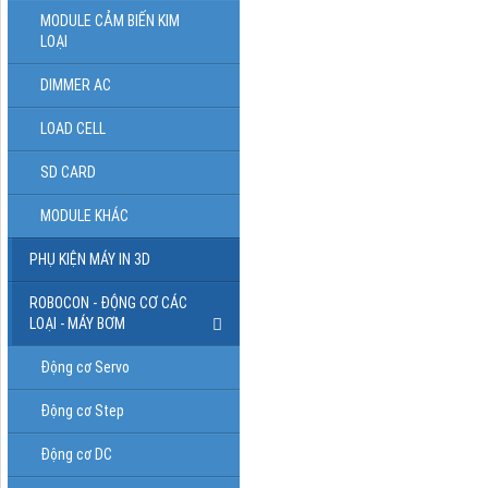
MODULE CẢM BIẾN KIM
LOẠI
DIMMER AC
LOAD CELL
SD CARD
MODULE KHÁC
PHỤ KIỆN MÁY IN 3D
ROBOCON - ĐỘNG CƠ CÁC
LOẠI - MÁY BƠM
Động cơ Servo
Động cơ Step
Động cơ DC