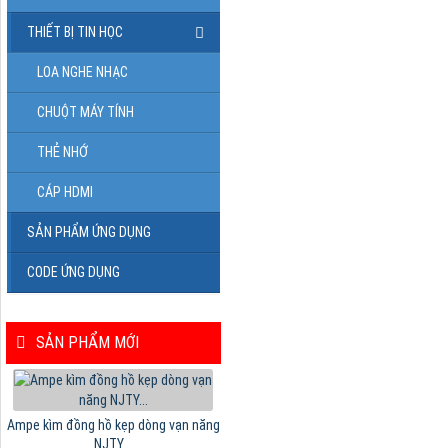
THIẾT BỊ TIN HỌC
LOA NGHE NHẠC
CHUỘT MÁY TÍNH
THẺ NHỚ
CÁP HDMI
SẢN PHẨM ỨNG DỤNG
CODE ỨNG DỤNG
SẢN PHẨM MỚI
Ampe kìm đồng hồ kẹp dòng vạn năng
NJTY...