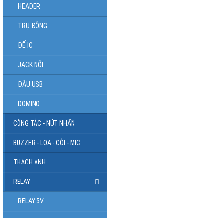
HEADER
TRỤ ĐỒNG
ĐẾ IC
JACK NỐI
ĐẦU USB
DOMINO
CÔNG TẮC - NÚT NHẤN
BUZZER - LOA - CÒI - MIC
THẠCH ANH
RELAY
RELAY 5V