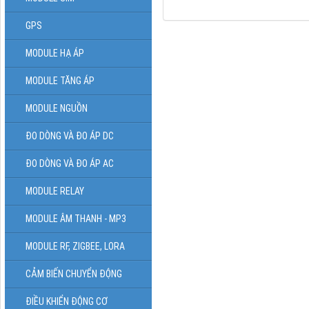
GPS
MODULE HẠ ÁP
MODULE TĂNG ÁP
MODULE NGUỒN
ĐO DÒNG VÀ ĐO ÁP DC
ĐO DÒNG VÀ ĐO ÁP AC
MODULE RELAY
MODULE ÂM THANH - MP3
MODULE RF, ZIGBEE, LORA
CẢM BIẾN CHUYỂN ĐỘNG
ĐIỀU KHIỂN ĐỘNG CƠ