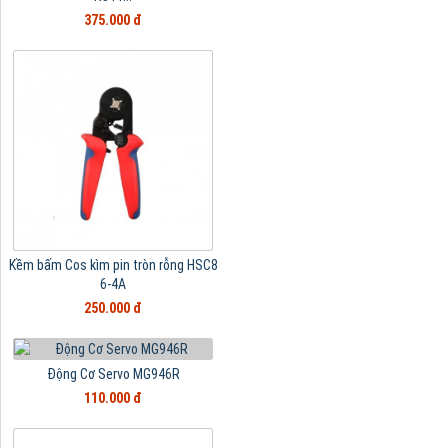
375.000 đ
Kềm bấm Cos kìm pin tròn rỗng HSC8
6-4A
250.000 đ
Động Cơ Servo MG946R
110.000 đ