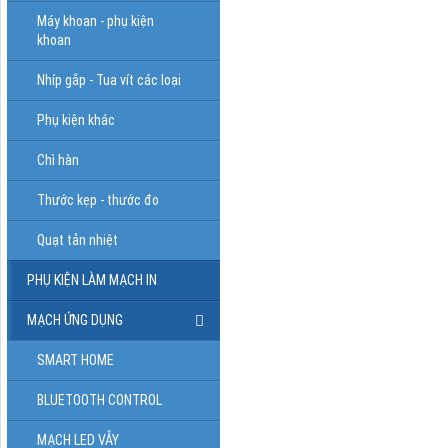
Máy khoan - phụ kiện
khoan
Nhíp gắp - Tua vít các loại
Phụ kiện khác
Chì hàn
Thước kẹp - thước đo
Quạt tản nhiệt
PHỤ KIỆN LÀM MẠCH IN
MẠCH ỨNG DỤNG
SMART HOME
BLUETOOTH CONTROL
MẠCH LED VẪY