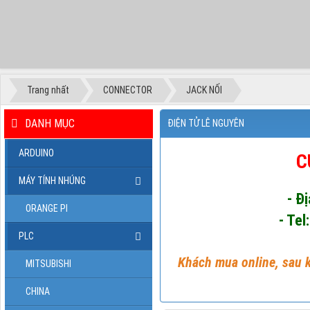
Trang nhất
CONNECTOR
JACK NỐI
DANH MỤC
ĐIỆN TỬ LÊ NGUYÊN
ARDUINO
C
MÁY TÍNH NHÚNG
- Đ
ORANGE PI
- Tel
PLC
Khách mua online, sau k
MITSUBISHI
CHINA