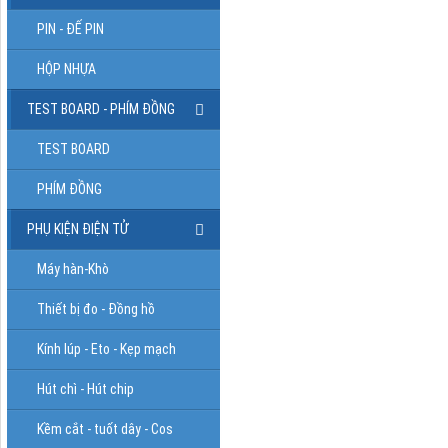
PIN - ĐẾ PIN
HỘP NHỰA
TEST BOARD - PHÍM ĐỒNG
TEST BOARD
PHÍM ĐỒNG
PHỤ KIỆN ĐIỆN TỬ
Máy hàn-Khò
Thiết bị đo - Đồng hồ
Kính lúp - Eto - Kẹp mạch
Hút chì - Hút chip
Kềm cắt - tuốt dây - Cos