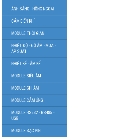
ÁNH SÁNG - HỒNG NGOẠI
CẢM BIẾN KHÍ
MODULE THỜI GIAN
NHIỆT ĐỘ - ĐỘ ẨM - MƯA -
ÁP SUẤT
NHIỆT KẾ - ẨM KẾ
MODULE SIÊU ÂM
MODULE GHI ÂM
MODULE CẢM ỨNG
MODULE RS232 - RS485 -
USB
MODULE SẠC PIN