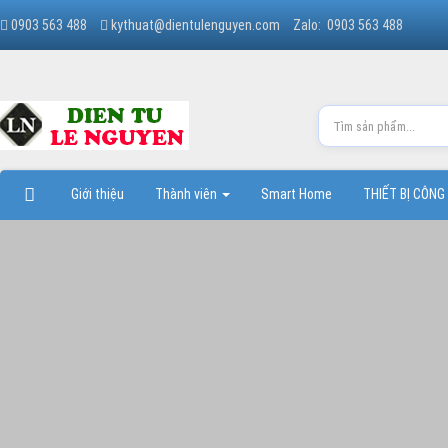
0903 563 488
kythuat@dientulenguyen.com
Zalo: 0903 563 488
Giới thiệu
Thành viên
Smart Home
THIẾT BỊ CÔNG