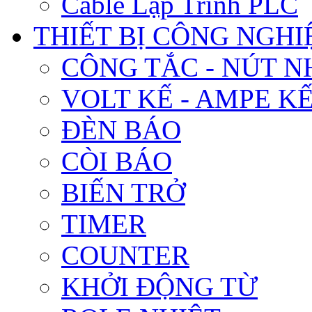
Cable Lập Trình PLC
THIẾT BỊ CÔNG NGHIÊ
CÔNG TẮC - NÚT N
VOLT KẾ - AMPE K
ĐÈN BÁO
CÒI BÁO
BIẾN TRỞ
TIMER
COUNTER
KHỞI ĐỘNG TỪ