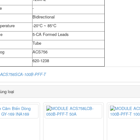
e
-
Bidirectional
perature
-20°C ~ 85°C
se
5-CA Formed Leads
Tube
log
ACS756
620-1238
ACS756SCA-100B-PFF-T
ùng loại