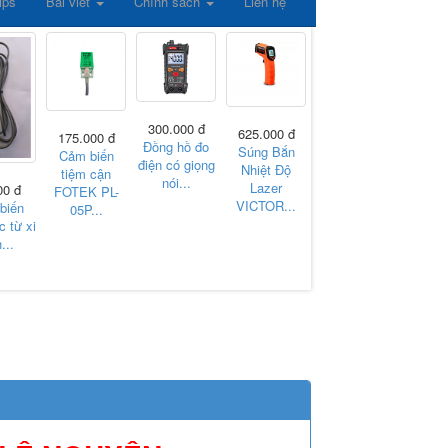
ips
Bài viết
Chính sách
Liên hệ
300.000 đ
625.000 đ
175.000 đ
175.
275.000 đ
Đồng hồ đo
Súng Bắn
Cảm biến
Timer 
Động cơ RC
điện có giọng
Nhiệt Độ
tiệm cận
kỹ thuậ
Servo
nói...
Lazer
00 đ
FOTEK PL-
TD8125MG
VICTOR...
biến
05P...
25Kg
c từ xi
...