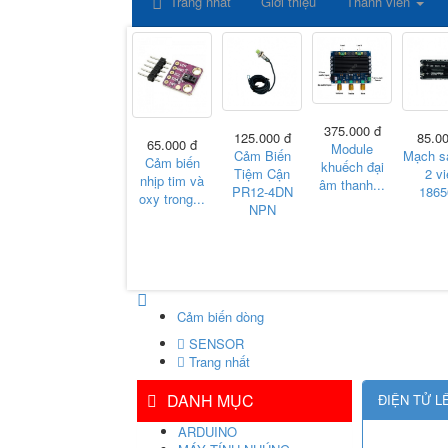
Trang nhất
Giới thiệu
Thành viên
375.000 đ
00 đ
85.000 đ
125.000 đ
85.0
65.000 đ
Module
ình
MÀN HÌNH
Cảm Biến
Mạch s
Cảm biến
khuếch đại
LED
LCD OLED
Tiệm Cận
2 vi
nhịp tim và
âm thanh...
SPI
TFT SPI
PR12-4DN
18650
oxy trong...
..
65K...
NPN
Cảm biến dòng
SENSOR
Trang nhất
DANH MỤC
ĐIỆN TỬ L
ARDUINO