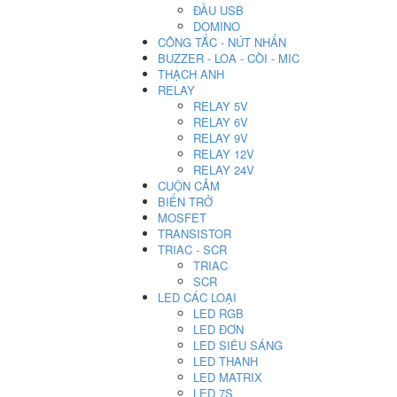
ĐẦU USB
DOMINO
CÔNG TẮC - NÚT NHẤN
BUZZER - LOA - CÒI - MIC
THẠCH ANH
RELAY
RELAY 5V
RELAY 6V
RELAY 9V
RELAY 12V
RELAY 24V
CUỘN CẢM
BIẾN TRỞ
MOSFET
TRANSISTOR
TRIAC - SCR
TRIAC
SCR
LED CÁC LOẠI
LED RGB
LED ĐƠN
LED SIÊU SÁNG
LED THANH
LED MATRIX
LED 7S