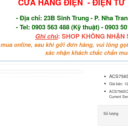
CỬA HÀNG ĐIỆN - ĐIỆN TỬ
- Địa chỉ: 23B Sinh Trung - P. Nha Tra
- Tel: 0903 563 488 (Kỹ thuật) - 0903 5
Ghi chú
: SHOP KHÔNG NHẬN 
mua online, sau khi gởi đơn hàng, vui lòng gọi
xác nhận khách chắc chắn mu
ACS756S
Giá bán:
12
ACS756SCA
Current Se
Số lượng