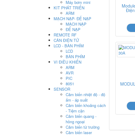
Máy bơm mini
Modul
KIT PHÁT TRIỂN
Điện
ARM
MẠCH NẠP- ĐẾ NẠP
MẠCH NẠP
ĐẾ NẠP
REMOTE RF
CÂN ĐIỆN TỬ
LCD - BÀN PHÍM
LCD
BÀN PHÍM
VI ĐIỀU KHIỂN
ARM
AVR
PIC
8051
MODUL
SENSOR
Cảm biến nhiệt độ - độ
ẩm - áp suất
Cảm biến khoảng cách
- Tiệm cận
Cảm biến quang -
hồng ngoại
Cảm biến từ trường
Cảm biến laser