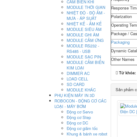
CẢM BIẾN KHÍ
MODULE THỜI GIAN
Response Tim
NHIỆT ĐỘ - ĐỘ ẨM -
Polarization
MƯA - ÁP SUẤT
NHIỆT KẾ - ẨM KẾ
Operating Tem
MODULE SIÊU ÂM
Package / Ca
MODULE GHI ÂM
MODULE CẢM ỨNG
Packaging
MODULE RS232 -
Dynamic Cata
RS485 - USB
MODULE SẠC PIN
Other Names
MODULE CẢM BIẾN
KIM LOẠI
Từ khóa:
DIMMER AC
LOAD CELL
SD CARD
Sản phẩm c
MODULE KHÁC
PHỤ KIỆN MÁY IN 3D
ROBOCON - ĐỘNG CƠ CÁC
LOẠI - MÁY BƠM
Động cơ Servo
Động cơ Step
Động cơ DC
Động cơ giảm tốc
Khung & bánh xe robot