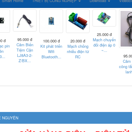
Smart Home
THIẾT BỊ CÔNG NGHIỆP
Download
Videocl
25.000 đ
95.000 đ
Mạch chuyển
00 đ
20.000 đ
100.000 đ
Cảm Biến
đổi điện áp 0
ạc pin
Mạch chống
Kit phát triển
Tiệm Cận
~...
ên
nhiễu điện từ
Wifi
LJ8A3-2-
95.0
...
RC
Bluetooth...
Z/BX...
Cảm 
công tắ
lanh
Ê NGUYÊN