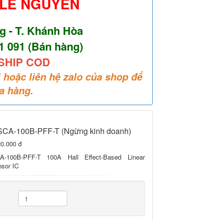
 LÊ NGUYÊN
ng - T. Khánh Hòa
01 091 (Bán hàng)
SHIP COD
 hoặc liên hệ zalo của shop để
a hàng.
CA-100B-PFF-T (Ngừng kinh doanh)
0.000 đ
-100B-PFF-T 100A Hall Effect-Based Linear
nsor IC