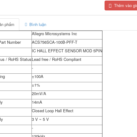
Thêm vào gi
sản phẩm
Bình luận
Allegro Microsystems Inc
Part Number
ACS756SCA-100B-PFF-T
IC HALL EFFECT SENSOR MOD 5PIN
tus / RoHS Status
Lead free / RoHS Compliant
-
ing
±100A
±1%
20mV/A
ly
14mA
Closed Loop Hall Effect
ly
3 V ~ 5 V
-
120kHz