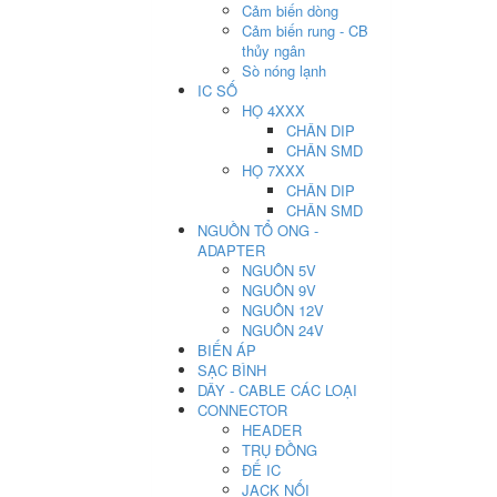
Cảm biến dòng
Cảm biến rung - CB
thủy ngân
Sò nóng lạnh
IC SỐ
HỌ 4XXX
CHÂN DIP
CHÂN SMD
HỌ 7XXX
CHÂN DIP
CHÂN SMD
NGUỒN TỔ ONG -
ADAPTER
NGUÔN 5V
NGUÔN 9V
NGUÔN 12V
NGUÔN 24V
BIẾN ÁP
SẠC BÌNH
DÂY - CABLE CÁC LOẠI
CONNECTOR
HEADER
TRỤ ĐỒNG
ĐẾ IC
JACK NỐI