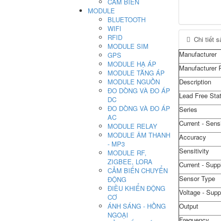
CẢM BIẾN
MODULE
BLUETOOTH
WIFI
RFID
Chi tiết 
MODULE SIM
Manufacturer
GPS
MODULE HẠ ÁP
Manufacturer 
MODULE TĂNG ÁP
MODULE NGUỒN
Description
ĐO DÒNG VÀ ĐO ÁP
Lead Free Sta
DC
ĐO DÒNG VÀ ĐO ÁP
Series
AC
Current - Sens
MODULE RELAY
MODULE ÂM THANH
Accuracy
- MP3
Sensitivity
MODULE RF,
ZIGBEE, LORA
Current - Supp
CẢM BIẾN CHUYỂN
Sensor Type
ĐỘNG
ĐIỀU KHIỂN ĐỘNG
Voltage - Supp
CƠ
ÁNH SÁNG - HỒNG
Output
NGOẠI
Frequency