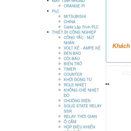
MÁY TÍNH NHÚNG
ORANGE PI
PLC
MITSUBISHI
CHINA
Cable Lập Trình PLC
THIẾT BỊ CÔNG NGHIỆP
CÔNG TẮC - NÚT
NHẤN
Khách 
VOLT KẾ - AMPE KẾ
ĐÈN BÁO
CÒI BÁO
BIẾN TRỞ
TIMER
COUNTER
KHỞI ĐỘNG TỪ
ROLE NHIỆT
KHỐNG CHẾ NHIỆT
ĐỘ
CHUÔNG ĐIỆN
SOLID STATE RELAY
SSR
RELAY THỜI GIAN
Ổ CẮM
HỘP ĐIỀU KHIỂN