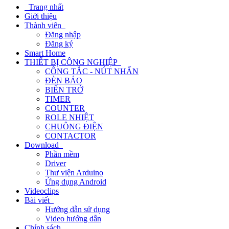
Trang nhất
Giới thiệu
Thành viên
Đăng nhập
Đăng ký
Smart Home
THIẾT BỊ CÔNG NGHIỆP
CÔNG TẮC - NÚT NHẤN
ĐÈN BÁO
BIẾN TRỞ
TIMER
COUNTER
ROLE NHIỆT
CHUÔNG ĐIỆN
CONTACTOR
Download
Phần mềm
Driver
Thư viện Arduino
Ứng dụng Android
Videoclips
Bài viết
Hướng dẫn sử dụng
Video hướng dẫn
Chính sách