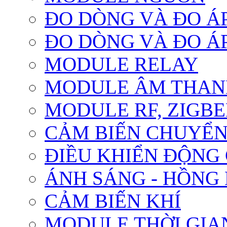
ĐO DÒNG VÀ ĐO Á
ĐO DÒNG VÀ ĐO Á
MODULE RELAY
MODULE ÂM THANH
MODULE RF, ZIGBE
CẢM BIẾN CHUYỂ
ĐIỀU KHIỂN ĐỘNG
ÁNH SÁNG - HỒNG
CẢM BIẾN KHÍ
MODULE THỜI GIA