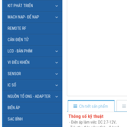
KIT PHÁT TRIỂN
MẠCH NẠP- ĐẾ NẠP
REMOTE RF
CÂN ĐIỆN TỬ
LCD - BÀN PHÍM
VI ĐIỀU KHIỂN
SENSOR
IC SỐ
NGUỒN TỔ ONG - ADAPTER
Chi tiết sản phẩm
BIẾN ÁP
Thông số kỹ thuật
SẠC BÌNH
- Điện áp làm việc: DC 2.7-12V;