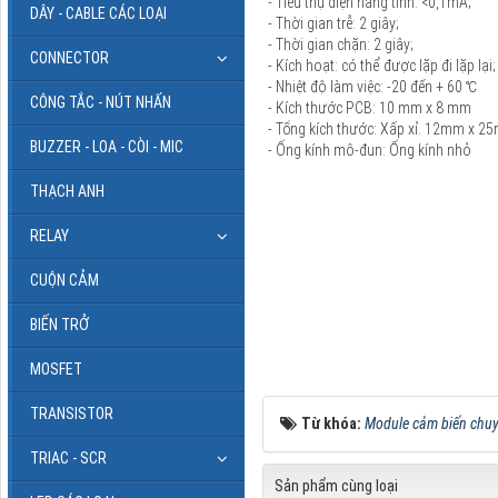
- Tiêu thụ điện năng tĩnh: <0,1mA;
DÂY - CABLE CÁC LOẠI
- Thời gian trễ: 2 giây;
- Thời gian chặn: 2 giây;
CONNECTOR
- Kích hoạt: có thể được lặp đi lặp lại;
- Nhiệt độ làm việc: -20 đến + 60 ℃
CÔNG TẮC - NÚT NHẤN
- Kích thước PCB: 10 mm x 8 mm
- Tổng kích thước: Xấp xỉ. 12mm x 2
BUZZER - LOA - CÒI - MIC
- Ống kính mô-đun: Ống kính nhỏ
THẠCH ANH
RELAY
CUỘN CẢM
BIẾN TRỞ
MOSFET
TRANSISTOR
Từ khóa:
Module cảm biến chuy
TRIAC - SCR
Sản phẩm cùng loại