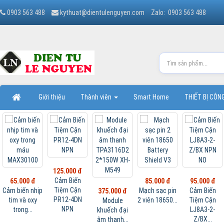
0903 563 488
kythuat@dientulenguyen.com
Zalo: 0903 563 488
Giới thiệu
Thành viên
Smart Home
THIẾT BỊ CÔ
125.000 đ
Cảm Biến
65.000 đ
85.000 đ
95.000 đ
Tiệm Cận
Cảm biến nhịp
Mạch sạc pin
Cảm Biến
375.000 đ
PR12-4DN
tim và oxy
2 viên 18650...
Tiệm Cận
Module
NPN
trong...
LJ8A3-2-
khuếch đại
Z/BX...
âm thanh...