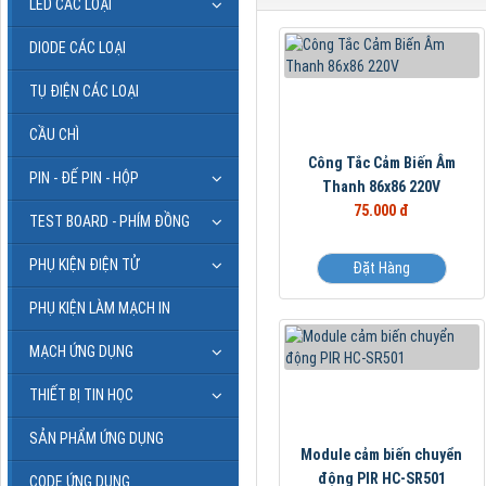
LED CÁC LOẠI
DIODE CÁC LOẠI
TỤ ĐIỆN CÁC LOẠI
CẦU CHÌ
Công Tắc Cảm Biến Âm
PIN - ĐẾ PIN - HỘP
Thanh 86x86 220V
75.000 đ
TEST BOARD - PHÍM ĐỒNG
PHỤ KIỆN ĐIỆN TỬ
Đặt Hàng
PHỤ KIỆN LÀM MẠCH IN
MẠCH ỨNG DỤNG
THIẾT BỊ TIN HỌC
SẢN PHẨM ỨNG DỤNG
Module cảm biến chuyển
động PIR HC-SR501
CODE ỨNG DỤNG