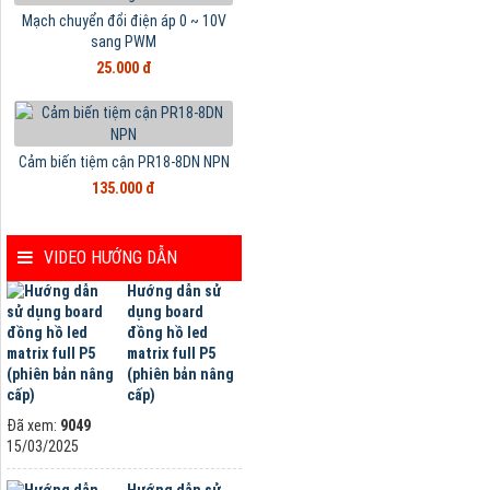
Mạch chuyển đổi điện áp 0 ~ 10V
sang PWM
25.000 đ
Cảm biến tiệm cận PR18-8DN NPN
135.000 đ
VIDEO HƯỚNG DẪN
Hướng dẫn sử
dụng board
đồng hồ led
matrix full P5
(phiên bản nâng
cấp)
Đã xem:
9049
15/03/2025
Hướng dẫn sử