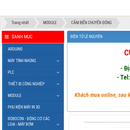
Trang nhất
MODULE
CẢM BIẾN CHUYỂN ĐỘNG
DANH MỤC
ĐIỆN TỬ LÊ NGUYÊN
ARDUINO
C
MÁY TÍNH NHÚNG
- Đ
PLC
- Tel
THIẾT BỊ CÔNG NGHIỆP
Khách mua online, sau k
MODULE
PHỤ KIỆN MÁY IN 3D
ROBOCON - ĐỘNG CƠ CÁC
LOẠI - MÁY BƠM