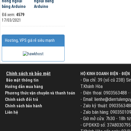
ngoại bằng
Arduino
Đã xem:
4579
17/03/2021
Hosting, VPS giá rẻ siêu mạnh
Chính sách và bảo mật
HỘ KINH DOANH ĐIỆN - ĐIỆN
- Địa chỉ: 39 (số cũ 23B) Si
Bảo mật thông tin
T.Khánh Hòa
Hướng dẫn mua hàng
- Điện thoại: 0903563488 
Phương thức vận chuyển và thanh toán
- Email: lienhe@dientuleng
Chính sách đổi trả
- Zalo kỹ thuật: 090356348
Chính sách bảo hành
- Zalo bán hàng: 09035010
Liên hệ
- Giờ mở cửa: 7h30 - 18h từ
- GPĐKKD số: 37A8030795 d