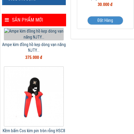
30.000 đ
SẢN PHẨM MỚI
Đặt Hàng
Ampe kìm đồng hồ kẹp dòng vạn năng
NJTY...
375.000 đ
Kềm bấm Cos kìm pin tròn rỗng HSC8