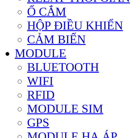
Ổ CẮM
HỘP ĐIỀU KHIỂN
CẢM BIẾN
MODULE
BLUETOOTH
WIFI
RFID
MODULE SIM
GPS
MODULE HẠ ÁP