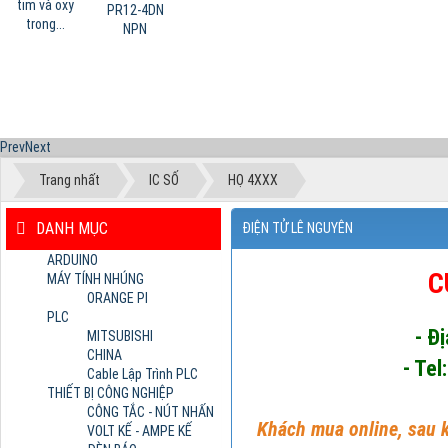
tim và oxy
PR12-4DN
trong...
NPN
Prev
Next
Trang nhất
IC SỐ
HỌ 4XXX
DANH MỤC
ĐIỆN TỬ LÊ NGUYÊN
ARDUINO
C
MÁY TÍNH NHÚNG
ORANGE PI
PLC
- Đ
MITSUBISHI
CHINA
- Tel
Cable Lập Trình PLC
THIẾT BỊ CÔNG NGHIỆP
CÔNG TẮC - NÚT NHẤN
Khách mua online, sau k
VOLT KẾ - AMPE KẾ