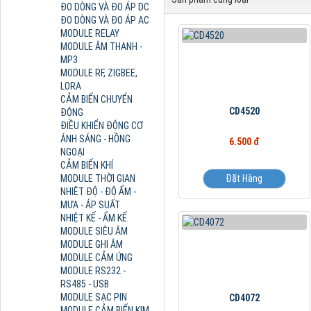
ĐO DÒNG VÀ ĐO ÁP DC
ĐO DÒNG VÀ ĐO ÁP AC
MODULE RELAY
MODULE ÂM THANH -
MP3
MODULE RF, ZIGBEE,
LORA
CẢM BIẾN CHUYỂN
CD4520
ĐỘNG
ĐIỀU KHIỂN ĐỘNG CƠ
ÁNH SÁNG - HỒNG
6.500 đ
NGOẠI
CẢM BIẾN KHÍ
MODULE THỜI GIAN
Đặt Hàng
NHIỆT ĐỘ - ĐỘ ẨM -
MƯA - ÁP SUẤT
NHIỆT KẾ - ẨM KẾ
MODULE SIÊU ÂM
MODULE GHI ÂM
MODULE CẢM ỨNG
MODULE RS232 -
RS485 - USB
MODULE SẠC PIN
CD4072
MODULE CẢM BIẾN KIM