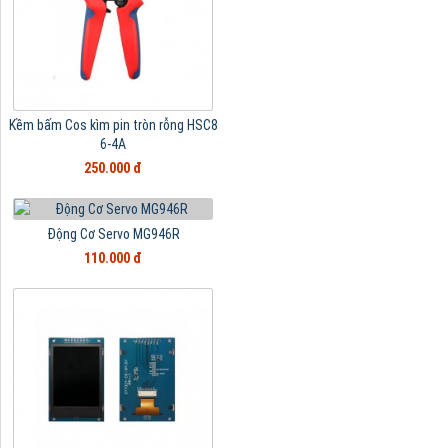
Kềm bấm Cos kìm pin tròn rỗng HSC8
6-4A
250.000 đ
Động Cơ Servo MG946R
110.000 đ