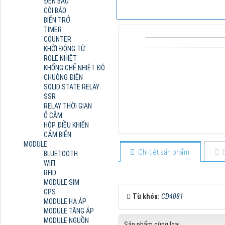
ĐÈN BÁO
CÒI BÁO
BIẾN TRỞ
TIMER
COUNTER
KHỞI ĐỘNG TỪ
ROLE NHIỆT
KHỐNG CHẾ NHIỆT ĐỘ
CHUÔNG ĐIỆN
SOLID STATE RELAY
SSR
RELAY THỜI GIAN
Ổ CẮM
HỘP ĐIỀU KHIỂN
CẢM BIẾN
MODULE
Chi tiết sản phẩm
BLUETOOTH
WIFI
RFID
MODULE SIM
GPS
Từ khóa:
CD4081
MODULE HẠ ÁP
MODULE TĂNG ÁP
MODULE NGUỒN
Sản phẩm cùng loại