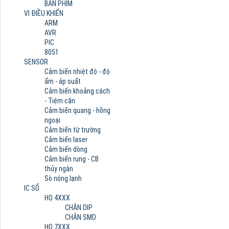
BÀN PHÍM
VI ĐIỀU KHIỂN
ARM
AVR
PIC
8051
SENSOR
Cảm biến nhiệt độ - độ
ẩm - áp suất
Cảm biến khoảng cách
- Tiệm cận
Cảm biến quang - hồng
ngoại
Cảm biến từ trường
Cảm biến laser
Cảm biến dòng
Cảm biến rung - CB
thủy ngân
Sò nóng lạnh
IC SỐ
HỌ 4XXX
CHÂN DIP
CHÂN SMD
HỌ 7XXX