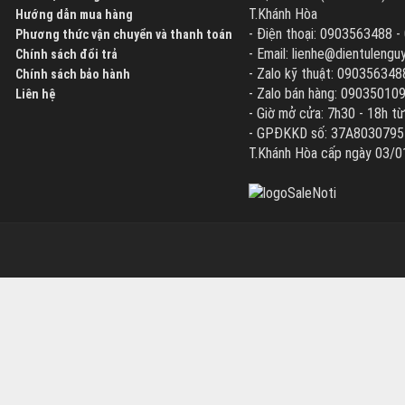
T.Khánh Hòa
Hướng dẫn mua hàng
- Điện thoại: 0903563488 
Phương thức vận chuyển và thanh toán
- Email: lienhe@dientuleng
Chính sách đổi trả
- Zalo kỹ thuật: 090356348
Chính sách bảo hành
- Zalo bán hàng: 09035010
Liên hệ
- Giờ mở cửa: 7h30 - 18h từ
- GPĐKKD số: 37A8030795 d
T.Khánh Hòa cấp ngày 03/