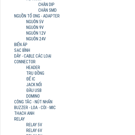
CHÂN DIP
CHÂN SMD
NGUỒN TỔ ONG - ADAPTER
NGUÔN 5V
NGUÔN 9V
NGUÔN 12V
NGUÔN 24V
BIẾN ÁP
SẠC BÌNH
DÂY - CABLE CÁC LOẠI
CONNECTOR
HEADER
TRỤ ĐỒNG
ĐẾ IC
JACK NỐI
ĐẦU USB
DOMINO
CÔNG TẮC - NÚT NHẤN
BUZZER - LOA - CÒI - MIC
THẠCH ANH
RELAY
RELAY 5V
RELAY 6V