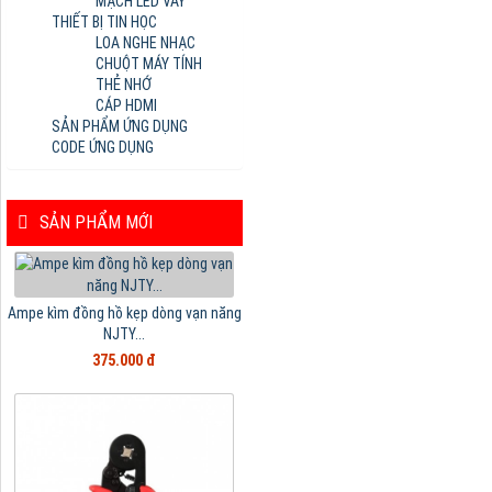
MẠCH LED VẪY
THIẾT BỊ TIN HỌC
LOA NGHE NHẠC
CHUỘT MÁY TÍNH
THẺ NHỚ
CÁP HDMI
SẢN PHẨM ỨNG DỤNG
CODE ỨNG DỤNG
SẢN PHẨM MỚI
Ampe kìm đồng hồ kẹp dòng vạn năng
NJTY...
375.000 đ