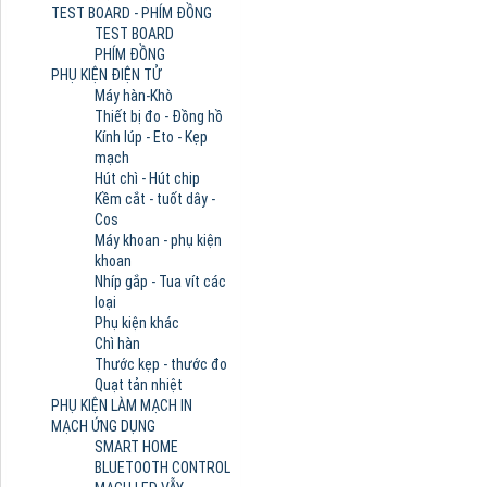
TEST BOARD - PHÍM ĐỒNG
TEST BOARD
PHÍM ĐỒNG
PHỤ KIỆN ĐIỆN TỬ
Máy hàn-Khò
Thiết bị đo - Đồng hồ
Kính lúp - Eto - Kẹp
mạch
Hút chì - Hút chip
Kềm cắt - tuốt dây -
Cos
Máy khoan - phụ kiện
khoan
Nhíp gắp - Tua vít các
loại
Phụ kiện khác
Chì hàn
Thước kẹp - thước đo
Quạt tản nhiệt
PHỤ KIỆN LÀM MẠCH IN
MẠCH ỨNG DỤNG
SMART HOME
BLUETOOTH CONTROL