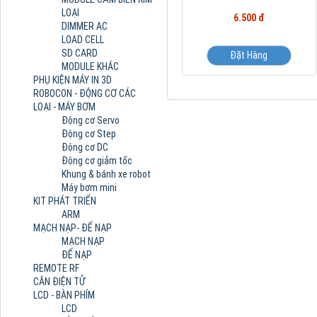
LOẠI
6.500 đ
DIMMER AC
LOAD CELL
SD CARD
Đặt Hàng
MODULE KHÁC
PHỤ KIỆN MÁY IN 3D
ROBOCON - ĐỘNG CƠ CÁC
LOẠI - MÁY BƠM
Động cơ Servo
Động cơ Step
Động cơ DC
Động cơ giảm tốc
Khung & bánh xe robot
Máy bơm mini
KIT PHÁT TRIỂN
ARM
MẠCH NẠP- ĐẾ NẠP
MẠCH NẠP
ĐẾ NẠP
REMOTE RF
CÂN ĐIỆN TỬ
LCD - BÀN PHÍM
LCD