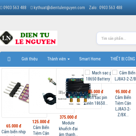
0903 563 488
kythuat@dientulenguyen.com
Zalo: 0903 563 488
Giới thiệu
Thành viên
Smart Home
THIẾT BỊ CÔNG
85.000 đ
95.000 đ
Mạch sạc pin
Cảm Biến
2 viên 18650...
Tiệm Cận
LJ8A3-2-
Z/BX...
375.000 đ
125.000 đ
Module
65.000 đ
Cảm Biến
khuếch đại
Cảm biến nhịp
Tiệm Cận
âm thanh...