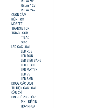
RELAY 9V
RELAY 12V
RELAY 24V
CUỘN CẢM
BIẾN TRỞ
MOSFET
TRANSISTOR
TRIAC - SCR
TRIAC
SCR
LED CÁC LOẠI
LED RGB
LED ĐƠN
LED SIÊU SÁNG
LED THANH
LED MATRIX
LED 7S
LED SMD
DIODE CÁC LOẠI
TỤ ĐIỆN CÁC LOẠI
CẦU CHÌ
PIN - ĐẾ PIN - HỘP
PIN - ĐẾ PIN
HỘP NHỰA