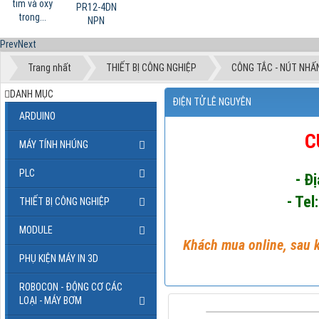
tim và oxy
PR12-4DN
trong...
NPN
Prev
Next
Trang nhất
THIẾT BỊ CÔNG NGHIỆP
CÔNG TẮC - NÚT NHẤ
DANH MỤC
ĐIỆN TỬ LÊ NGUYÊN
ARDUINO
C
MÁY TÍNH NHÚNG
PLC
- Đ
- Tel
THIẾT BỊ CÔNG NGHIỆP
MODULE
Khách mua online, sau k
PHỤ KIỆN MÁY IN 3D
ROBOCON - ĐỘNG CƠ CÁC
LOẠI - MÁY BƠM