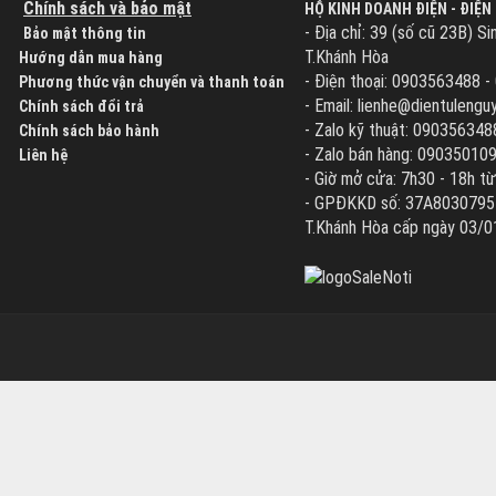
Chính sách và bảo mật
HỘ KINH DOANH ĐIỆN - ĐIỆN
- Địa chỉ: 39 (số cũ 23B) Si
Bảo mật thông tin
T.Khánh Hòa
Hướng dẫn mua hàng
- Điện thoại: 0903563488 
Phương thức vận chuyển và thanh toán
- Email: lienhe@dientuleng
Chính sách đổi trả
- Zalo kỹ thuật: 090356348
Chính sách bảo hành
- Zalo bán hàng: 09035010
Liên hệ
- Giờ mở cửa: 7h30 - 18h từ
- GPĐKKD số: 37A8030795 d
T.Khánh Hòa cấp ngày 03/