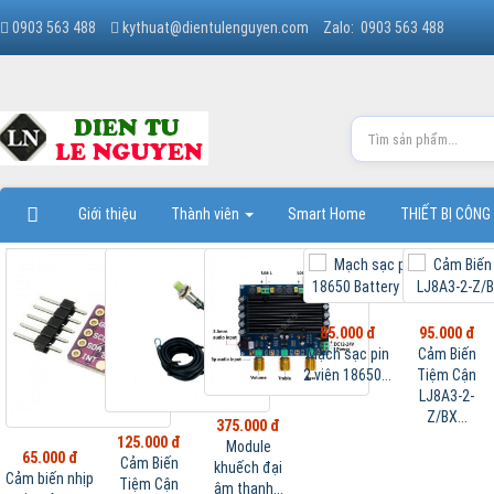
0903 563 488
kythuat@dientulenguyen.com
Zalo: 0903 563 488
Giới thiệu
Thành viên
Smart Home
THIẾT BỊ CÔNG
85.000 đ
95.000 đ
Mạch sạc pin
Cảm Biến
2 viên 18650...
Tiệm Cận
LJ8A3-2-
Z/BX...
375.000 đ
125.000 đ
Module
65.000 đ
Cảm Biến
khuếch đại
Cảm biến nhịp
Tiệm Cận
âm thanh...