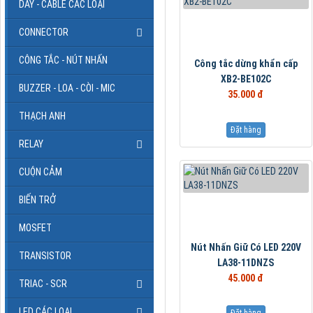
DÂY - CABLE CÁC LOẠI
CONNECTOR
CÔNG TẮC - NÚT NHẤN
Công tắc dừng khẩn cấp
XB2-BE102C
BUZZER - LOA - CÒI - MIC
35.000 đ
THẠCH ANH
Đặt hàng
RELAY
CUỘN CẢM
BIẾN TRỞ
MOSFET
Nút Nhấn Giữ Có LED 220V
TRANSISTOR
LA38-11DNZS
45.000 đ
TRIAC - SCR
LED CÁC LOẠI
Đặt hàng