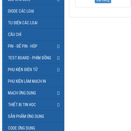
DIODE CÁC LOẠI
TỤ ĐIỆN CÁC LOẠI
CẦU CHÌ
PIN - ĐẾ PIN - HỘP
TEST BOARD - PHÍM ĐỒNG
PHỤ KIỆN ĐIỆN TỬ
PHỤ KIỆN LÀM MẠCH IN
MẠCH ỨNG DỤNG
THIẾT BỊ TIN HỌC
SẢN PHẨM ỨNG DỤNG
CODE ỨNG DỤNG