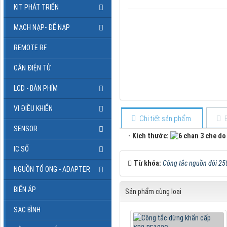
KIT PHÁT TRIỂN
MẠCH NẠP- ĐẾ NẠP
REMOTE RF
CÂN ĐIỆN TỬ
LCD - BÀN PHÍM
VI ĐIỀU KHIỂN
Chi tiết sản phẩm
SENSOR
- Kích thước:
IC SỐ
Từ khóa:
Công tắc nguồn đôi 2
NGUỒN TỔ ONG - ADAPTER
BIẾN ÁP
Sản phẩm cùng loại
SẠC BÌNH