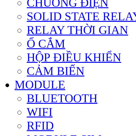
CHUÔNG ĐIỆN
SOLID STATE RELA
RELAY THỜI GIAN
Ổ CẮM
HỘP ĐIỀU KHIỂN
CẢM BIẾN
MODULE
BLUETOOTH
WIFI
RFID