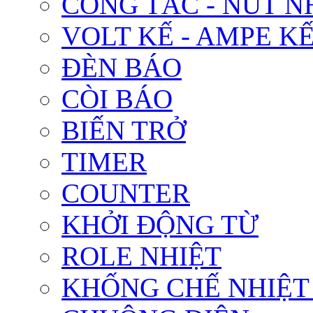
CÔNG TẮC - NÚT N
VOLT KẾ - AMPE K
ĐÈN BÁO
CÒI BÁO
BIẾN TRỞ
TIMER
COUNTER
KHỞI ĐỘNG TỪ
ROLE NHIỆT
KHỐNG CHẾ NHIỆT