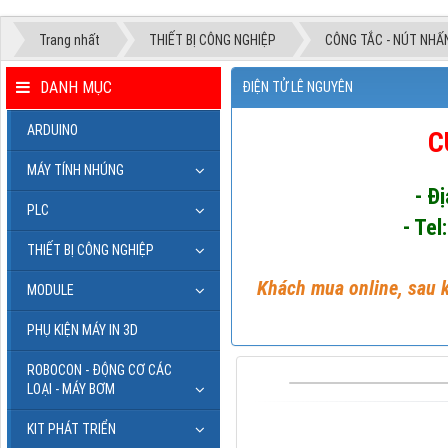
Trang nhất
THIẾT BỊ CÔNG NGHIỆP
CÔNG TẮC - NÚT NHẤ
DANH MỤC
ĐIỆN TỬ LÊ NGUYÊN
ARDUINO
C
MÁY TÍNH NHÚNG
- Đ
PLC
- Tel
THIẾT BỊ CÔNG NGHIỆP
Khách mua online, sau k
MODULE
PHỤ KIỆN MÁY IN 3D
ROBOCON - ĐỘNG CƠ CÁC
LOẠI - MÁY BƠM
KIT PHÁT TRIỂN