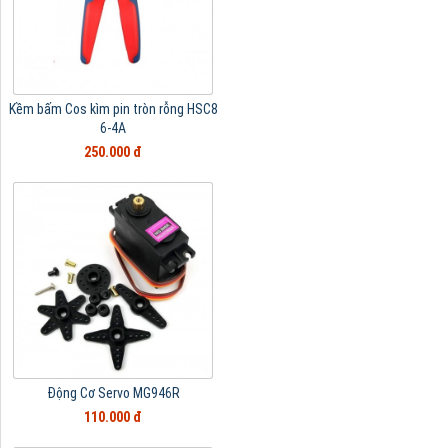
Kềm bấm Cos kìm pin tròn rỗng HSC8
6-4A
250.000 đ
Động Cơ Servo MG946R
110.000 đ