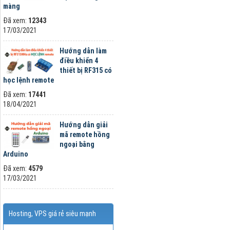
màng
Đã xem:
12343
17/03/2021
Hướng dẫn làm
điều khiển 4
thiết bị RF315 có
học lệnh remote
Đã xem:
17441
18/04/2021
Hướng dẫn giải
mã remote hồng
ngoại bằng
Arduino
Đã xem:
4579
17/03/2021
Hosting, VPS giá rẻ siêu mạnh