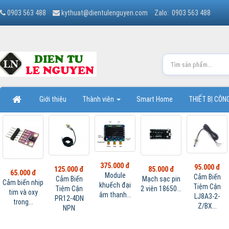
0903 563 488
kythuat@dientulenguyen.com
Zalo: 0903 563 488
Giới thiệu
Thành viên
Smart Home
THIẾT BỊ CÔ
375.000 đ
95.000 đ
125.000 đ
85.000 đ
65.000 đ
Module
Cảm Biến
Cảm Biến
Mạch sạc pin
Cảm biến nhịp
khuếch đại
Tiệm Cận
Tiệm Cận
2 viên 18650...
tim và oxy
âm thanh...
LJ8A3-2-
PR12-4DN
trong...
Z/BX...
NPN