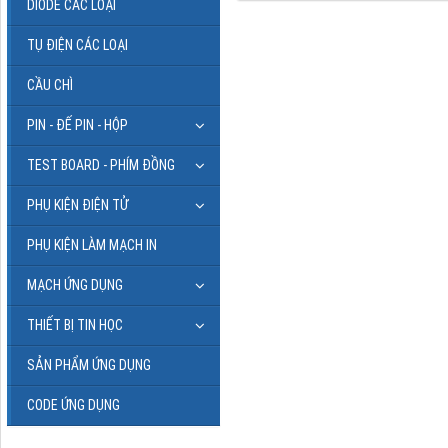
DIODE CÁC LOẠI
TỤ ĐIỆN CÁC LOẠI
CẦU CHÌ
PIN - ĐẾ PIN - HỘP
TEST BOARD - PHÍM ĐỒNG
PHỤ KIỆN ĐIỆN TỬ
PHỤ KIỆN LÀM MẠCH IN
MẠCH ỨNG DỤNG
THIẾT BỊ TIN HỌC
SẢN PHẨM ỨNG DỤNG
CODE ỨNG DỤNG