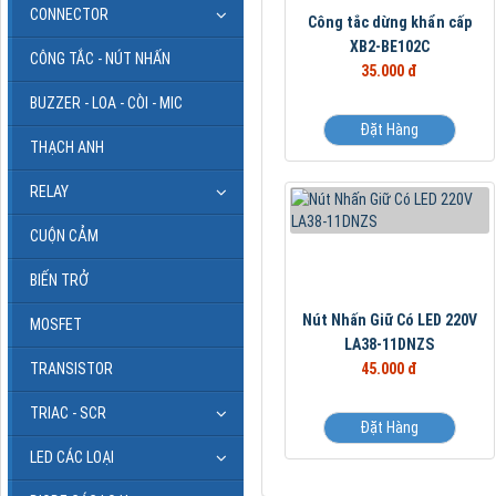
CONNECTOR
Công tắc dừng khẩn cấp
XB2-BE102C
CÔNG TẮC - NÚT NHẤN
35.000 đ
BUZZER - LOA - CÒI - MIC
Đặt Hàng
THẠCH ANH
RELAY
CUỘN CẢM
BIẾN TRỞ
Nút Nhấn Giữ Có LED 220V
MOSFET
LA38-11DNZS
45.000 đ
TRANSISTOR
TRIAC - SCR
Đặt Hàng
LED CÁC LOẠI