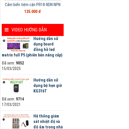
Cảm biến tiệm cận PR18-8DN NPN
135.000 đ
VIDEO HƯỚNG DẪN
Hướng dẫn sử
dụng board
đồng hồ led
matrix full P5 (phiên bản nâng cấp)
Đã xem:
9052
15/03/2025
Hướng dẫn sử
dụng bộ hẹn giờ
KG316T
Đã xem:
9714
17/03/2021
Hệ thống giám
sát nhiệt độ và
độ ẩm trong nhà