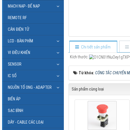
MẠCH NẠP- ĐẾ NẠP
REMOTE RF
CÂN ĐIỆN TỬ
LCD - BÀN PHÍM
Chi tiết sản phẩm
VI ĐIỀU KHIỂN
Kích thước:
SENSOR
Từ khóa:
CÔNG TẮC CHUYỂN M
IC SỐ
NGUỒN TỔ ONG - ADAPTER
Sản phẩm cùng loại
BIẾN ÁP
SẠC BÌNH
DÂY - CABLE CÁC LOẠI