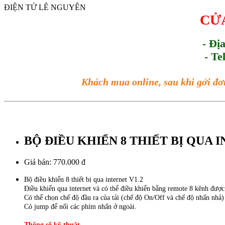
ĐIỆN TỬ LÊ NGUYÊN
CỬA
- Đị
- Te
Khách mua online, sau khi gởi đơ
BỘ ĐIỀU KHIỂN 8 THIẾT BỊ QUA INT
Giá bán:
770.000 đ
Bộ điều khiển 8 thiết bị qua internet V1.2
Điều khiển qua internet và có thể điều khiển bằng remote 8 kênh được
Có thể chọn chế độ đầu ra của tải (chế độ On/Off và chế độ nhấn nh
Có jump để nối các phím nhấn ở ngoài.
Thông số kỹ thuật