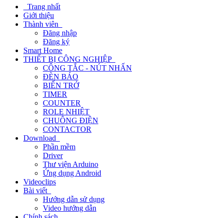
Trang nhất
Giới thiệu
Thành viên
Đăng nhập
Đăng ký
Smart Home
THIẾT BỊ CÔNG NGHIỆP
CÔNG TẮC - NÚT NHẤN
ĐÈN BÁO
BIẾN TRỞ
TIMER
COUNTER
ROLE NHIỆT
CHUÔNG ĐIỆN
CONTACTOR
Download
Phần mềm
Driver
Thư viện Arduino
Ứng dụng Android
Videoclips
Bài viết
Hướng dẫn sử dụng
Video hướng dẫn
Chính sách