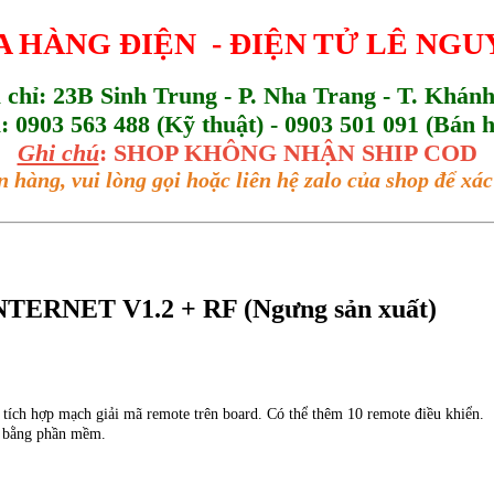
 HÀNG ĐIỆN - ĐIỆN TỬ LÊ NG
a chỉ: 23B Sinh Trung - P. Nha Trang - T. Khán
l: 0903 563 488 (Kỹ thuật) - 0903 501 091 (Bán 
Ghi chú
: SHOP KHÔNG NHẬN SHIP COD
n hàng, vui lòng gọi hoặc liên hệ zalo của shop để x
ERNET V1.2 + RF (Ngưng sản xuất)
 tích hợp mạch giải mã remote trên board. Có thể thêm 10 remote điều khiển.
ả) bằng phần mềm.