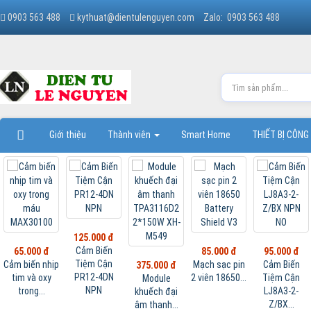
0903 563 488
kythuat@dientulenguyen.com
Zalo: 0903 563 488
Giới thiệu
Thành viên
Smart Home
THIẾT BỊ CÔNG
125.000 đ
Cảm Biến
65.000 đ
85.000 đ
95.000 đ
Tiệm Cận
Cảm biến nhịp
Mạch sạc pin
Cảm Biến
375.000 đ
PR12-4DN
tim và oxy
2 viên 18650...
Tiệm Cận
Module
NPN
trong...
LJ8A3-2-
khuếch đại
Z/BX...
âm thanh...