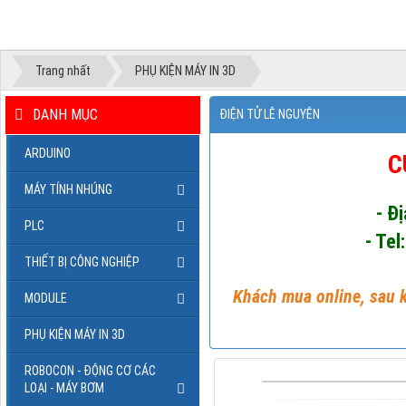
Trang nhất
PHỤ KIỆN MÁY IN 3D
DANH MỤC
ĐIỆN TỬ LÊ NGUYÊN
ARDUINO
C
MÁY TÍNH NHÚNG
- Đ
PLC
- Tel
THIẾT BỊ CÔNG NGHIỆP
Khách mua online, sau k
MODULE
PHỤ KIỆN MÁY IN 3D
ROBOCON - ĐỘNG CƠ CÁC
LOẠI - MÁY BƠM