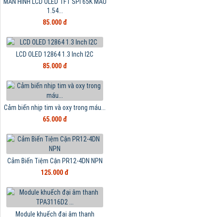
MÀN HÌNH LCD OLED TFT SPI 65K MÀU
1.54...
85.000 đ
LCD OLED 12864 1.3 Inch I2C
85.000 đ
Cảm biến nhịp tim và oxy trong máu...
65.000 đ
Cảm Biến Tiệm Cận PR12-4DN NPN
125.000 đ
Module khuếch đại âm thanh