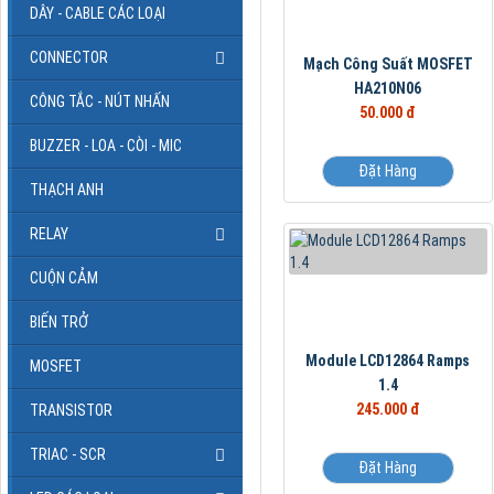
DÂY - CABLE CÁC LOẠI
CONNECTOR
Mạch Công Suất MOSFET
HA210N06
CÔNG TẮC - NÚT NHẤN
50.000 đ
BUZZER - LOA - CÒI - MIC
Đặt Hàng
THẠCH ANH
RELAY
CUỘN CẢM
BIẾN TRỞ
Module LCD12864 Ramps
MOSFET
1.4
245.000 đ
TRANSISTOR
TRIAC - SCR
Đặt Hàng