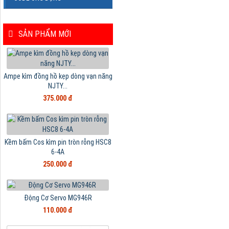
SẢN PHẨM MỚI
Ampe kìm đồng hồ kẹp dòng vạn năng
NJTY...
375.000 đ
Kềm bấm Cos kìm pin tròn rỗng HSC8
6-4A
250.000 đ
Động Cơ Servo MG946R
110.000 đ