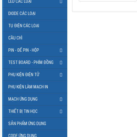
LED CÁC LOẠI
DIODE CÁC LOẠI
TỤ ĐIỆN CÁC LOẠI
CẦU CHÌ
PIN - ĐẾ PIN - HỘP
TEST BOARD - PHÍM ĐỒNG
PHỤ KIỆN ĐIỆN TỬ
PHỤ KIỆN LÀM MẠCH IN
MẠCH ỨNG DỤNG
THIẾT BỊ TIN HỌC
SẢN PHẨM ỨNG DỤNG
CODE ỨNG DỤNG