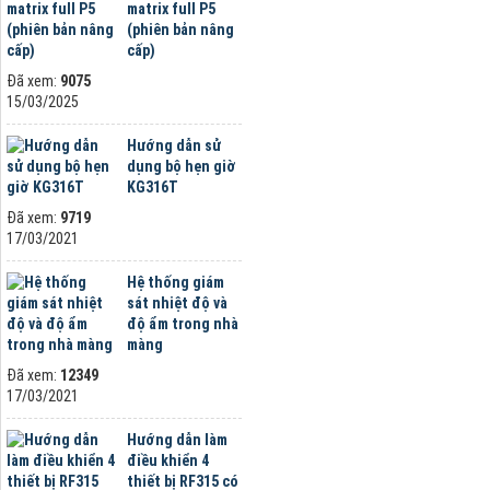
matrix full P5
(phiên bản nâng
cấp)
Đã xem:
9075
15/03/2025
Hướng dẫn sử
dụng bộ hẹn giờ
KG316T
Đã xem:
9719
17/03/2021
Hệ thống giám
sát nhiệt độ và
độ ẩm trong nhà
màng
Đã xem:
12349
17/03/2021
Hướng dẫn làm
điều khiển 4
thiết bị RF315 có