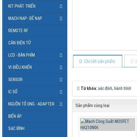
KIT PHÁT TRIỂN
MẠCH NẠP- ĐẾ NẠP
REMOTE RF
CÂN ĐIỆN TỬ
LCD - BÀN PHÍM
Chi tiết sản phẩm
VI ĐIỀU KHIỂN
SENSOR
Từ khóa:
xác định
,
hành trình
IC SỐ
NGUỒN TỔ ONG - ADAPTER
Sản phẩm cùng loại
BIẾN ÁP
SẠC BÌNH