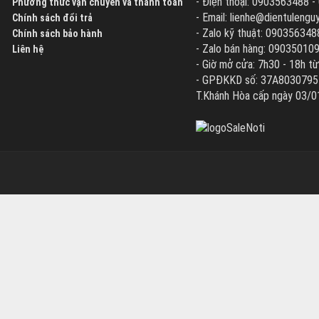
- Điện thoại: 0903563488 
Phương thức vận chuyển và thanh toán
- Email: lienhe@dientuleng
Chính sách đổi trả
- Zalo kỹ thuật: 090356348
Chính sách bảo hành
- Zalo bán hàng: 09035010
Liên hệ
- Giờ mở cửa: 7h30 - 18h từ
- GPĐKKD số: 37A8030795 d
T.Khánh Hòa cấp ngày 03/