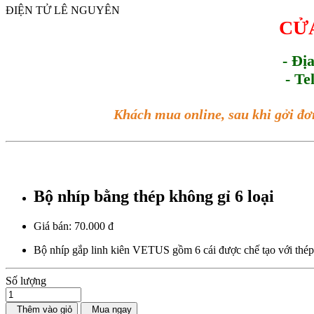
ĐIỆN TỬ LÊ NGUYÊN
CỬA
- Đị
- Te
Khách mua online, sau khi gởi đơ
Bộ nhíp bằng thép không gỉ 6 loại
Giá bán:
70.000 đ
Bộ nhíp gắp linh kiên VETUS gồm 6 cái được chế tạo với thép 
Số lượng
Thêm vào giỏ
Mua ngay