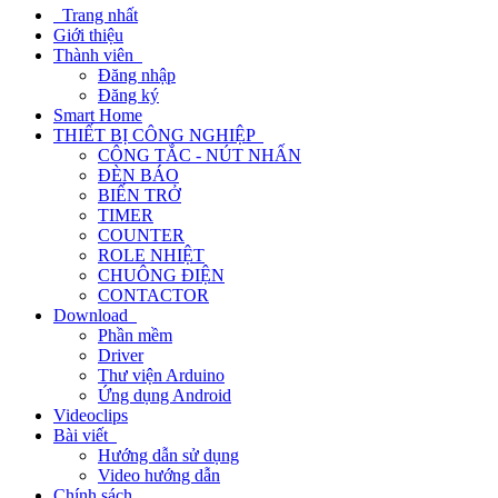
Trang nhất
Giới thiệu
Thành viên
Đăng nhập
Đăng ký
Smart Home
THIẾT BỊ CÔNG NGHIỆP
CÔNG TẮC - NÚT NHẤN
ĐÈN BÁO
BIẾN TRỞ
TIMER
COUNTER
ROLE NHIỆT
CHUÔNG ĐIỆN
CONTACTOR
Download
Phần mềm
Driver
Thư viện Arduino
Ứng dụng Android
Videoclips
Bài viết
Hướng dẫn sử dụng
Video hướng dẫn
Chính sách