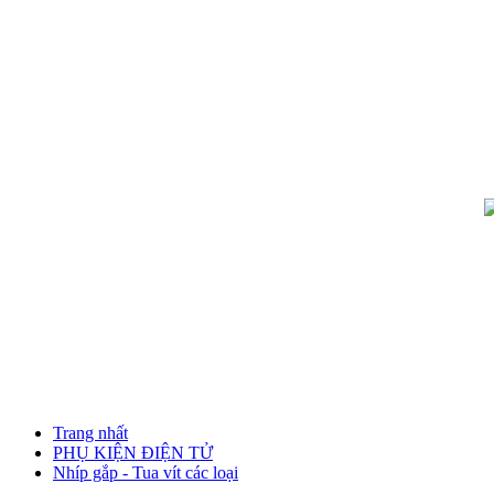
Trang nhất
PHỤ KIỆN ĐIỆN TỬ
Nhíp gắp - Tua vít các loại