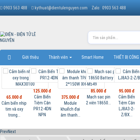
0903 563 488
kythuat@dientulenguyen.com
Zalo: 0903 563 488
Giới thiệu
Thành viên
Smart Home
THIẾT BỊ CÔNG
125.000 đ
85.000 đ
95.000 đ
Cảm Biến
Mạch sạc pin
Cảm Biến
65.000 đ
375.000 đ
Tiệm Cận
2 viên 18650...
Tiệm Cận
Cảm biến nhịp
Module
PR12-4DN
LJ8A3-2-
tim và oxy
khuếch đại
NPN
Z/BX...
trong...
âm thanh...
Prev
Next