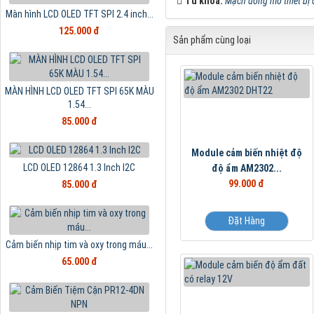
Từ khóa:
Mạch đóng mở thiết bị 
Màn hình LCD OLED TFT SPI 2.4 inch...
125.000 đ
Sản phẩm cùng loại
MÀN HÌNH LCD OLED TFT SPI 65K MÀU
1.54...
85.000 đ
Module cảm biến nhiệt độ
LCD OLED 12864 1.3 Inch I2C
độ ẩm AM2302...
99.000 đ
85.000 đ
Đặt Hàng
Cảm biến nhịp tim và oxy trong máu...
65.000 đ