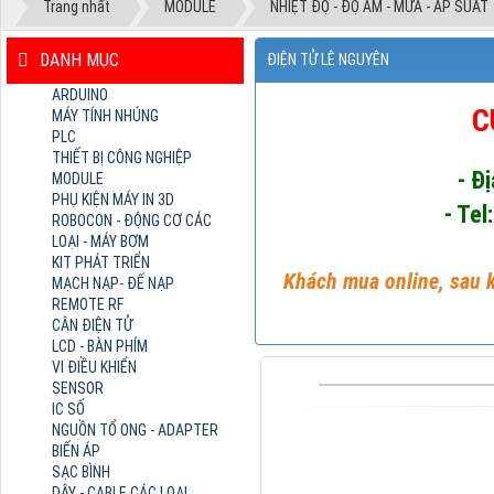
Trang nhất
MODULE
NHIỆT ĐỘ - ĐỘ ẨM - MƯA - ÁP SUẤT
DANH MỤC
ĐIỆN TỬ LÊ NGUYÊN
ARDUINO
C
MÁY TÍNH NHÚNG
PLC
THIẾT BỊ CÔNG NGHIỆP
- Đ
MODULE
PHỤ KIỆN MÁY IN 3D
- Tel
ROBOCON - ĐỘNG CƠ CÁC
LOẠI - MÁY BƠM
KIT PHÁT TRIỂN
Khách mua online, sau k
MẠCH NẠP- ĐẾ NẠP
REMOTE RF
CÂN ĐIỆN TỬ
LCD - BÀN PHÍM
VI ĐIỀU KHIỂN
SENSOR
IC SỐ
NGUỒN TỔ ONG - ADAPTER
BIẾN ÁP
SẠC BÌNH
DÂY - CABLE CÁC LOẠI