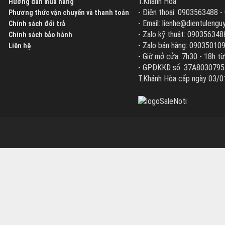
T.Khánh Hòa
Hướng dẫn mua hàng
- Điện thoại: 0903563488 
Phương thức vận chuyển và thanh toán
- Email: lienhe@dientuleng
Chính sách đổi trả
- Zalo kỹ thuật: 090356348
Chính sách bảo hành
- Zalo bán hàng: 09035010
Liên hệ
- Giờ mở cửa: 7h30 - 18h từ
- GPĐKKD số: 37A8030795 d
T.Khánh Hòa cấp ngày 03/