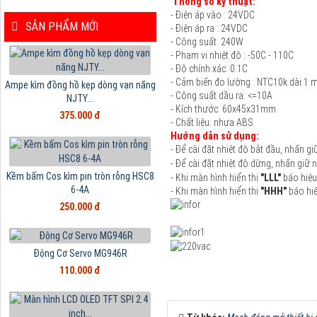
Thông số kỹ thuật:
- Điện áp vào : 24VDC
SẢN PHẨM MỚI
- Điện áp ra : 24VDC
- Công suất: 240W
- Phạm vi nhiệt độ : -50C - 110C
- Độ chính xác: 0.1C
- Cảm biến đo lường : NTC10k dài 1
Ampe kìm đồng hồ kẹp dòng vạn năng
- Công suất dầu ra: <=10A
NJTY...
- Kích thước: 60x45x31mm
375.000 đ
- Chất liệu: nhựa ABS
Hướng dẫn sử dụng:
- Để cài đặt nhiệt độ bắt đầu, nhấn g
- Để cài đặt nhiệt độ dừng, nhấn giữ 
Kềm bấm Cos kìm pin tròn rỗng HSC8
- Khi màn hình hiển thị
"LLL"
báo hiệu
6-4A
- Khi màn hình hiển thị
"HHH"
báo hi
250.000 đ
Động Cơ Servo MG946R
110.000 đ