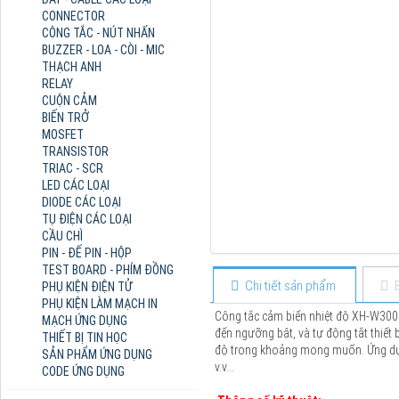
CONNECTOR
CÔNG TẮC - NÚT NHẤN
BUZZER - LOA - CÒI - MIC
THẠCH ANH
RELAY
CUỘN CẢM
BIẾN TRỞ
MOSFET
TRANSISTOR
TRIAC - SCR
LED CÁC LOẠI
DIODE CÁC LOẠI
TỤ ĐIỆN CÁC LOẠI
CẦU CHÌ
PIN - ĐẾ PIN - HỘP
TEST BOARD - PHÍM ĐỒNG
Chi tiết sản phẩm
PHỤ KIỆN ĐIỆN TỬ
PHỤ KIỆN LÀM MẠCH IN
Công tắc cảm biến nhiệt độ XH-W3001 
MẠCH ỨNG DỤNG
đến ngưỡng bật, và tự động tắt thiết 
THIẾT BỊ TIN HỌC
độ trong khoảng mong muốn. Ứng dụng
SẢN PHẨM ỨNG DỤNG
v.v…
CODE ỨNG DỤNG