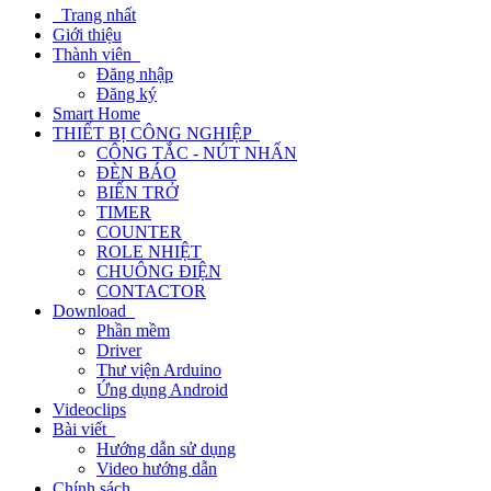
Trang nhất
Giới thiệu
Thành viên
Đăng nhập
Đăng ký
Smart Home
THIẾT BỊ CÔNG NGHIỆP
CÔNG TẮC - NÚT NHẤN
ĐÈN BÁO
BIẾN TRỞ
TIMER
COUNTER
ROLE NHIỆT
CHUÔNG ĐIỆN
CONTACTOR
Download
Phần mềm
Driver
Thư viện Arduino
Ứng dụng Android
Videoclips
Bài viết
Hướng dẫn sử dụng
Video hướng dẫn
Chính sách