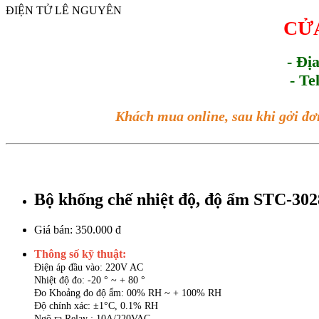
ĐIỆN TỬ LÊ NGUYÊN
CỬA
- Đị
- Te
Khách mua online, sau khi gởi đơ
Bộ khống chế nhiệt độ, độ ẩm STC-30
Giá bán:
350.000 đ
Thông số kỹ thuật:
Điện áp đầu vào: 220V AC
Nhiệt độ đo: -20 ° ~ + 80 °
Đo Khoảng đo độ ẩm: 00% RH ~ + 100% RH
Độ chính xác: ±1°C, 0.1% RH
Ngõ ra Relay : 10A/220VAC