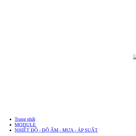
Trang nhất
MODULE
NHIỆT ĐỘ - ĐỘ ẨM - MƯA - ÁP SUẤT