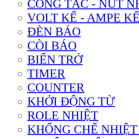
CÔNG TẮC - NÚT N
VOLT KẾ - AMPE K
ĐÈN BÁO
CÒI BÁO
BIẾN TRỞ
TIMER
COUNTER
KHỞI ĐỘNG TỪ
ROLE NHIỆT
KHỐNG CHẾ NHIỆT