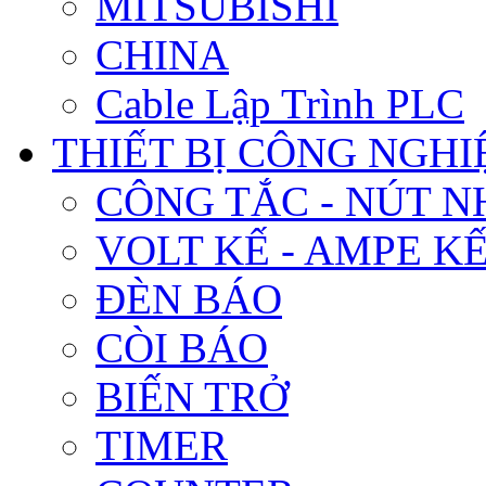
MITSUBISHI
CHINA
Cable Lập Trình PLC
THIẾT BỊ CÔNG NGHIÊ
CÔNG TẮC - NÚT N
VOLT KẾ - AMPE K
ĐÈN BÁO
CÒI BÁO
BIẾN TRỞ
TIMER