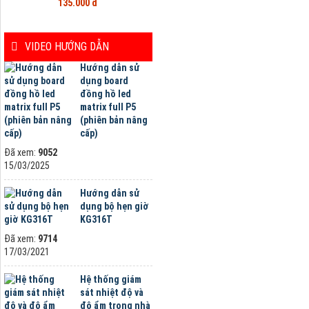
135.000 đ
VIDEO HƯỚNG DẪN
Hướng dẫn sử
dụng board
đồng hồ led
matrix full P5
(phiên bản nâng
cấp)
Đã xem:
9052
15/03/2025
Hướng dẫn sử
dụng bộ hẹn giờ
KG316T
Đã xem:
9714
17/03/2021
Hệ thống giám
sát nhiệt độ và
độ ẩm trong nhà