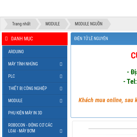
Trang nhất
MODULE
MODULE NGUỒN
DANH MỤC
ĐIỆN TỬ LÊ NGUYÊN
ARDUINO
C
MÁY TÍNH NHÚNG
- Đ
PLC
- Tel
THIẾT BỊ CÔNG NGHIỆP
Khách mua online, sau k
MODULE
PHỤ KIỆN MÁY IN 3D
ROBOCON - ĐỘNG CƠ CÁC
LOẠI - MÁY BƠM