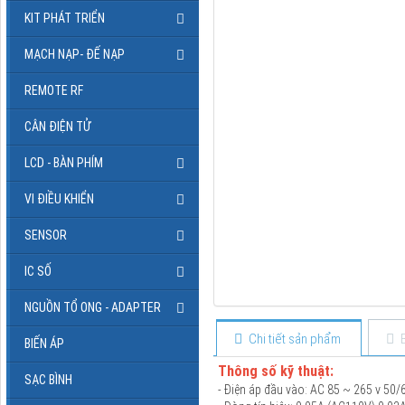
KIT PHÁT TRIỂN
MẠCH NẠP- ĐẾ NẠP
REMOTE RF
CÂN ĐIỆN TỬ
LCD - BÀN PHÍM
VI ĐIỀU KHIỂN
SENSOR
IC SỐ
NGUỒN TỔ ONG - ADAPTER
Chi tiết sản phẩm
BIẾN ÁP
Thông số kỹ thuật:
SẠC BÌNH
- Điện áp đầu vào: AC 85 ~ 265 v 50/