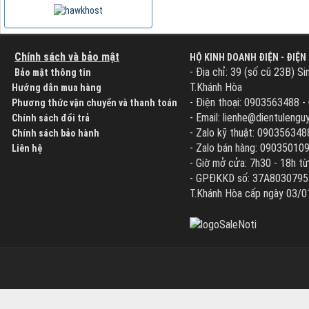
Chính sách và bảo mật
HỘ KINH DOANH ĐIỆN - ĐIỆN
- Địa chỉ: 39 (số cũ 23B) Si
Bảo mật thông tin
T.Khánh Hòa
Hướng dẫn mua hàng
- Điện thoại: 0903563488 
Phương thức vận chuyển và thanh toán
- Email: lienhe@dientuleng
Chính sách đổi trả
- Zalo kỹ thuật: 090356348
Chính sách bảo hành
- Zalo bán hàng: 09035010
Liên hệ
- Giờ mở cửa: 7h30 - 18h từ
- GPĐKKD số: 37A8030795 d
T.Khánh Hòa cấp ngày 03/