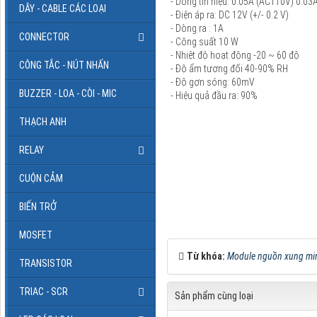
- Dòng tín hiệu: 0.05A (AC110V) 0.03
DÂY - CABLE CÁC LOẠI
- Điện áp ra: DC 12V (+/- 0.2 V)
- Dòng ra : 1A
CONNECTOR
- Công suất 10 W
- Nhiệt độ hoạt động -20 ~ 60 độ
CÔNG TẮC - NÚT NHẤN
- Độ ẩm tương đối 40-90% RH
- Độ gợn sóng: 60mV
BUZZER - LOA - CÒI - MIC
- Hiệu quả đầu ra: 90%
THẠCH ANH
RELAY
CUỘN CẢM
BIẾN TRỞ
MOSFET
Từ khóa:
Module nguồn xung mi
TRANSISTOR
TRIAC - SCR
Sản phẩm cùng loại