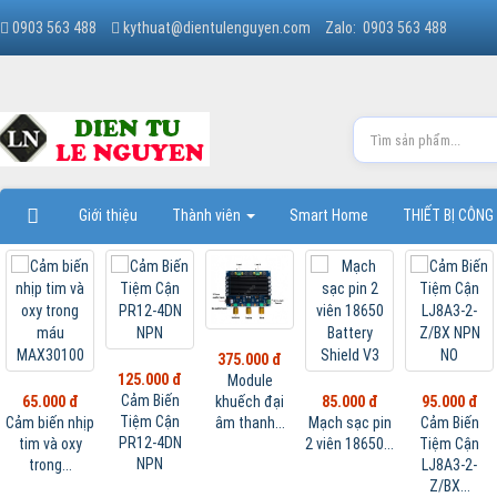
0903 563 488
kythuat@dientulenguyen.com
Zalo: 0903 563 488
Giới thiệu
Thành viên
Smart Home
THIẾT BỊ CÔNG
375.000 đ
125.000 đ
Module
Cảm Biến
khuếch đại
65.000 đ
85.000 đ
95.000 đ
Tiệm Cận
âm thanh...
Cảm biến nhịp
Mạch sạc pin
Cảm Biến
PR12-4DN
tim và oxy
2 viên 18650...
Tiệm Cận
NPN
trong...
LJ8A3-2-
Z/BX...