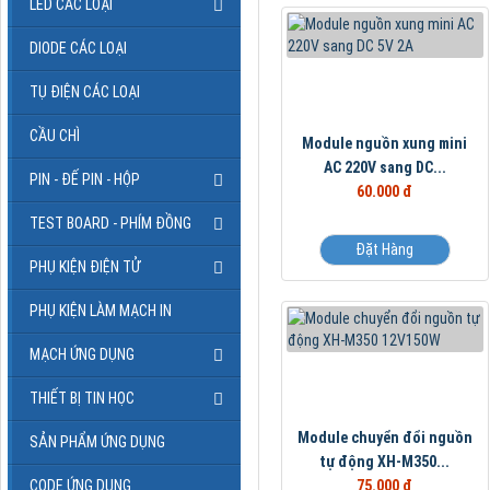
LED CÁC LOẠI
DIODE CÁC LOẠI
TỤ ĐIỆN CÁC LOẠI
CẦU CHÌ
Module nguồn xung mini
AC 220V sang DC...
PIN - ĐẾ PIN - HỘP
60.000 đ
TEST BOARD - PHÍM ĐỒNG
Đặt Hàng
PHỤ KIỆN ĐIỆN TỬ
PHỤ KIỆN LÀM MẠCH IN
MẠCH ỨNG DỤNG
THIẾT BỊ TIN HỌC
Module chuyển đổi nguồn
SẢN PHẨM ỨNG DỤNG
tự động XH-M350...
75.000 đ
CODE ỨNG DỤNG