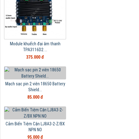
Module khuếch đại âm thanh
TPA3116D2 ...
375.000 đ
Mạch sạc pin 2 viên 18650 Battery
Shield...
85.000 đ
Cảm Biến Tiệm Cận LJ8A3-2-Z/BX
NPN NO
95.000 đ