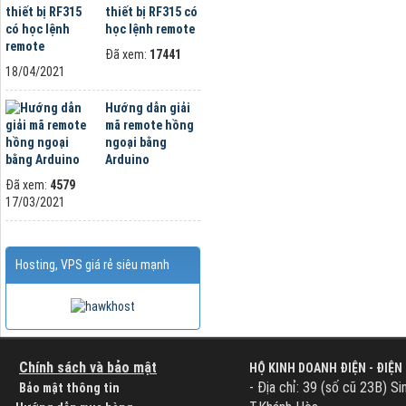
thiết bị RF315 có
học lệnh remote
Đã xem:
17441
18/04/2021
Hướng dẫn giải
mã remote hồng
ngoại bằng
Arduino
Đã xem:
4579
17/03/2021
Hosting, VPS giá rẻ siêu mạnh
Chính sách và bảo mật
HỘ KINH DOANH ĐIỆN - ĐIỆN
- Địa chỉ: 39 (số cũ 23B) Si
Bảo mật thông tin