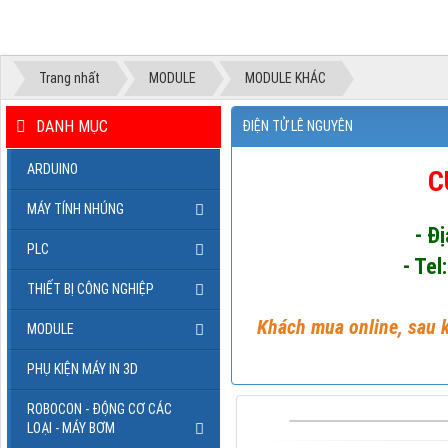
Trang nhất
MODULE
MODULE KHÁC
DANH MỤC
ĐIỆN TỬ LÊ NGUYÊN
ARDUINO
C
MÁY TÍNH NHÚNG
- Đ
PLC
- Tel
THIẾT BỊ CÔNG NGHIỆP
Khách mua online, sau k
MODULE
PHỤ KIỆN MÁY IN 3D
ROBOCON - ĐỘNG CƠ CÁC
LOẠI - MÁY BƠM