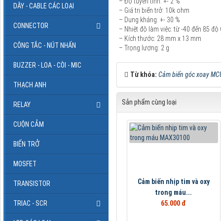
– Độ tuyến tính: +- 2 %
DÂY - CABLE CÁC LOẠI
– Giá trị biến trở: 10k ohm
– Dung kháng: +- 30 %
CONNECTOR
– Nhiệt độ làm việc: từ -40 đến 85 độ
– Kích thước: 28 mm x 13 mm
CÔNG TẮC - NÚT NHẤN
– Trọng lượng: 2 g
BUZZER - LOA - CÒI - MIC
Từ khóa:
Cảm biến góc xoay M
THẠCH ANH
Sản phẩm cùng loại
RELAY
CUỘN CẢM
BIẾN TRỞ
MOSFET
Cảm biến nhịp tim và oxy
TRANSISTOR
trong máu...
TRIAC - SCR
65.000 đ