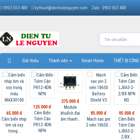
0903 563 488
kythuat@dientulenguyen.com
Zalo: 0903 563 488
Giới thiệu
Thành viên
Smart Home
THIẾT BỊ CÔNG
375.000 đ
125.000 đ
Module
Cảm Biến
khuếch đại
65.000 đ
85.000 đ
95.000 đ
Tiệm Cận
âm thanh...
Cảm biến nhịp
Mạch sạc pin
Cảm Biến
PR12-4DN
tim và oxy
2 viên 18650...
Tiệm Cận
NPN
trong...
LJ8A3-2-
Z/BX...