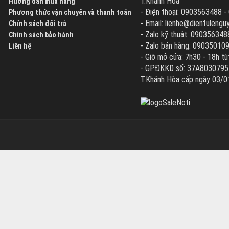
T.Khánh Hòa
Hướng dẫn mua hàng
- Điện thoại: 0903563488 
Phương thức vận chuyển và thanh toán
- Email: lienhe@dientuleng
Chính sách đổi trả
- Zalo kỹ thuật: 090356348
Chính sách bảo hành
- Zalo bán hàng: 09035010
Liên hệ
- Giờ mở cửa: 7h30 - 18h từ
- GPĐKKD số: 37A8030795 d
T.Khánh Hòa cấp ngày 03/