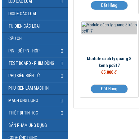
LED CÁC LOẠI
Đặt Hàng
DIODE CÁC LOẠI
TỤ ĐIỆN CÁC LOẠI
CẦU CHÌ
PIN - ĐẾ PIN - HỘP
Module cách ly quang 8
TEST BOARD - PHÍM ĐỒNG
kênh pc817
65.000 đ
PHỤ KIỆN ĐIỆN TỬ
PHỤ KIỆN LÀM MẠCH IN
Đặt Hàng
MẠCH ỨNG DỤNG
THIẾT BỊ TIN HỌC
SẢN PHẨM ỨNG DỤNG
CODE ỨNG DỤNG