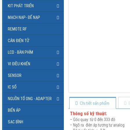
KIT PHÁT TRIỂN
MẠCH NẠP- ĐẾ NẠP
REMOTE RF
CÂN ĐIỆN TỬ
LCD - BÀN PHÍM
VI ĐIỀU KHIỂN
SENSOR
IC SỐ
NGUỒN TỔ ONG - ADAPTER
Chi tiết sản phẩm
BIẾN ÁP
Thông số kỹ thuật:
– Góc quay: từ 0 đến 333 độ
SẠC BÌNH
– Ngõ ra: điện áp tương tự analog