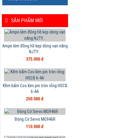
SẢN PHẨM MỚI
Ampe kìm đồng hồ kẹp dòng vạn năng
NJTY...
375.000 đ
Kềm bấm Cos kìm pin tròn rỗng HSC8
6-4A
250.000 đ
Động Cơ Servo MG946R
110.000 đ