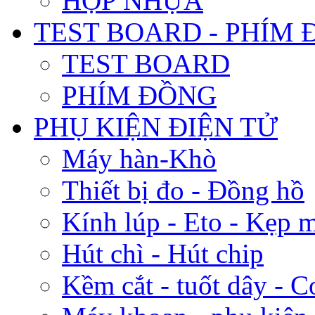
TEST BOARD - PHÍM
TEST BOARD
PHÍM ĐỒNG
PHỤ KIỆN ĐIỆN TỬ
Máy hàn-Khò
Thiết bị đo - Đồng hồ
Kính lúp - Eto - Kẹp 
Hút chì - Hút chip
Kềm cắt - tuốt dây - C
Máy khoan - phụ kiện