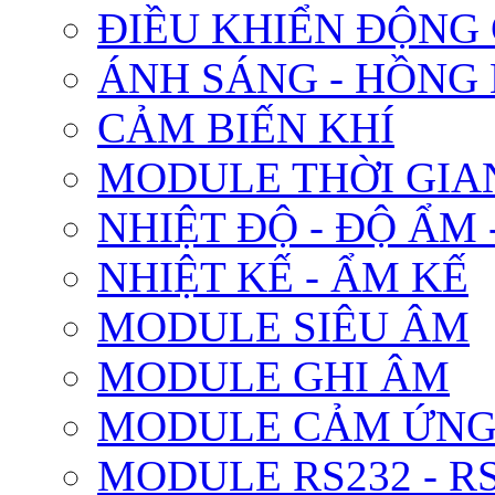
ĐIỀU KHIỂN ĐỘNG
ÁNH SÁNG - HỒNG
CẢM BIẾN KHÍ
MODULE THỜI GIA
NHIỆT ĐỘ - ĐỘ ẨM 
NHIỆT KẾ - ẨM KẾ
MODULE SIÊU ÂM
MODULE GHI ÂM
MODULE CẢM ỨN
MODULE RS232 - RS