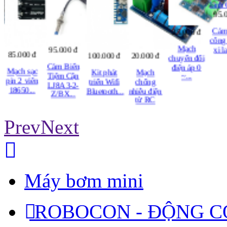
95.
Cảm
25.000 đ
công 
Mạch
xi l
95.000 đ
85.000 đ
20.000 đ
100.000 đ
chuyển đổi
Cảm Biến
điện áp 0
Mạch sạc
Mạch
Kit phát
Tiệm Cận
~...
pin 2 viên
chống
triển Wifi
LJ8A3-2-
18650...
nhiễu điện
Bluetooth...
Z/BX...
từ RC
Prev
Next
Máy bơm mini
ROBOCON - ĐỘNG CƠ