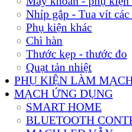
Nhíp gắp - Tua vít các 
Phụ kiện khác
Chì hàn
Thước kẹp - thước đo
Quạt tản nhiệt
PHỤ KIỆN LÀM MẠCH
MẠCH ỨNG DỤNG
SMART HOME
BLUETOOTH CONT
MẠCH LED VẪY