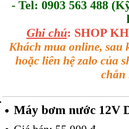
- Tel: 0903 563 488 (K
Ghi chú
: SHOP K
Khách mua online, sau k
hoặc liên hệ zalo của 
chắn
Máy bơm nước 12V 
Giá bán:
55.000 đ