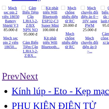
20.000 đ
95.
85.000 đ
100.000 đ
25.000 đ
Mạch
Cảm
95.000 đ
Mạch sạc
Kit phát
chống
Mạch
công 
pin 2 viên
Cảm Biến
triển Wifi
nhiễu điện
chuyển đổi
xi l
18650...
Tiệm Cận
Bluetooth...
từ RC
điện áp 0
LJ8A3-2-
~...
Z/BX...
Prev
Next
Kính lúp - Eto - Kẹp mạ
PHỤ KIỆN ĐIỆN TỬ