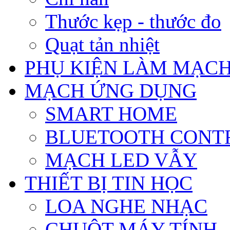
Thước kẹp - thước đo
Quạt tản nhiệt
PHỤ KIỆN LÀM MẠCH
MẠCH ỨNG DỤNG
SMART HOME
BLUETOOTH CONT
MẠCH LED VẪY
THIẾT BỊ TIN HỌC
LOA NGHE NHẠC
CHUỘT MÁY TÍNH