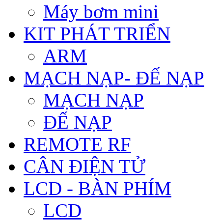
Máy bơm mini
KIT PHÁT TRIỂN
ARM
MẠCH NẠP- ĐẾ NẠP
MẠCH NẠP
ĐẾ NẠP
REMOTE RF
CÂN ĐIỆN TỬ
LCD - BÀN PHÍM
LCD