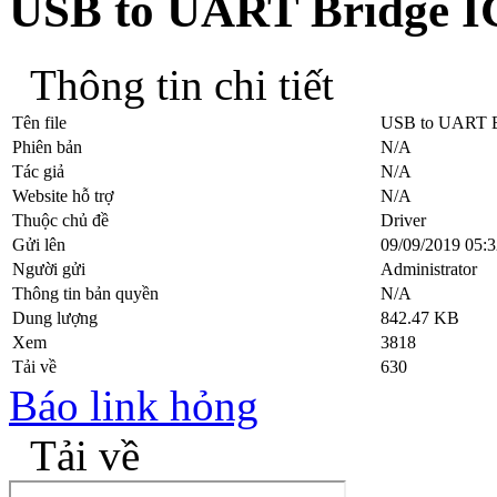
USB to UART Bridge I
Thông tin chi tiết
Tên file
USB to UART B
Phiên bản
N/A
Tác giả
N/A
Website hỗ trợ
N/A
Thuộc chủ đề
Driver
Gửi lên
09/09/2019 05:3
Người gửi
Administrator
Thông tin bản quyền
N/A
Dung lượng
842.47 KB
Xem
3818
Tải về
630
Báo link hỏng
Tải về