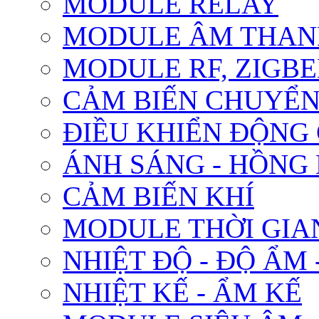
MODULE RELAY
MODULE ÂM THANH
MODULE RF, ZIGBE
CẢM BIẾN CHUYỂ
ĐIỀU KHIỂN ĐỘNG
ÁNH SÁNG - HỒNG
CẢM BIẾN KHÍ
MODULE THỜI GIA
NHIỆT ĐỘ - ĐỘ ẨM 
NHIỆT KẾ - ẨM KẾ