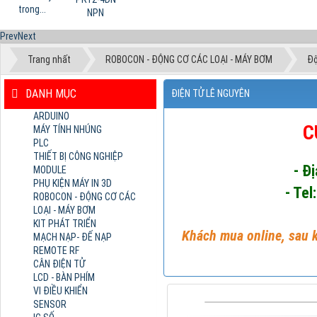
trong...
NPN
Prev
Next
Trang nhất
ROBOCON - ĐỘNG CƠ CÁC LOẠI - MÁY BƠM
Độ
DANH MỤC
ĐIỆN TỬ LÊ NGUYÊN
ARDUINO
C
MÁY TÍNH NHÚNG
PLC
THIẾT BỊ CÔNG NGHIỆP
- Đ
MODULE
PHỤ KIỆN MÁY IN 3D
- Tel
ROBOCON - ĐỘNG CƠ CÁC
LOẠI - MÁY BƠM
KIT PHÁT TRIỂN
Khách mua online, sau k
MẠCH NẠP- ĐẾ NẠP
REMOTE RF
CÂN ĐIỆN TỬ
LCD - BÀN PHÍM
VI ĐIỀU KHIỂN
SENSOR