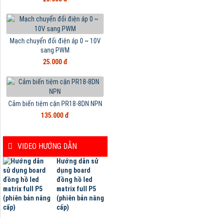
Mạch chuyển đổi điện áp 0 ~ 10V
sang PWM
25.000 đ
Cảm biến tiệm cận PR18-8DN NPN
135.000 đ
VIDEO HƯỚNG DẪN
Hướng dẫn sử
dụng board
đồng hồ led
matrix full P5
(phiên bản nâng
cấp)