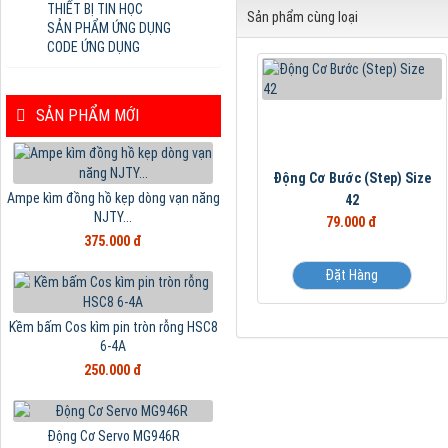
THIẾT BỊ TIN HỌC
Sản phẩm cùng loại
SẢN PHẨM ỨNG DỤNG
CODE ỨNG DỤNG
SẢN PHẨM MỚI
Động Cơ Bước (Step) Size
Ampe kìm đồng hồ kẹp dòng vạn năng
42
NJTY...
79.000 đ
375.000 đ
Đặt Hàng
Kềm bấm Cos kìm pin tròn rỗng HSC8
6-4A
250.000 đ
Động Cơ Servo MG946R