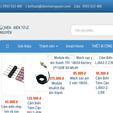
0903 563 488
kythuat@dientulenguyen.com
Zalo: 0903 563 488
Giới thiệu
Thành viên
Smart Home
THIẾT BỊ CÔNG
85.000 đ
95.000 đ
Mạch sạc pin
Cảm Biến
375.000 đ
2 viên 18650...
Tiệm Cận
Module
LJ8A3-2-
khuếch đại
Z/BX...
âm thanh...
125.000 đ
65.000 đ
Cảm Biến
Cảm biến nhịp
Tiệm Cận
tim và oxy
PR12-4DN