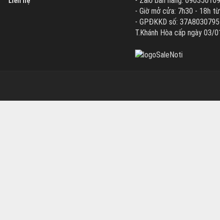
- Zalo bán hàng: 09035010
Liên hệ
- Giờ mở cửa: 7h30 - 18h từ
- GPĐKKD số: 37A8030795 d
T.Khánh Hòa cấp ngày 03/