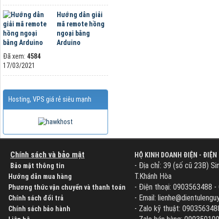
Hướng dẫn giải
mã remote hồng
ngoại bằng
Arduino
Đã xem:
4584
17/03/2021
Hosting, VPS giá rẻ siêu mạnh
Chính sách và bảo mật
HỘ KINH DOANH ĐIỆN - ĐIỆN
- Địa chỉ: 39 (số cũ 23B) Si
Bảo mật thông tin
T.Khánh Hòa
Hướng dẫn mua hàng
- Điện thoại: 0903563488 
Phương thức vận chuyển và thanh toán
- Email: lienhe@dientuleng
Chính sách đổi trả
- Zalo kỹ thuật: 090356348
Chính sách bảo hành