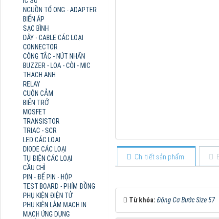
IC SỐ
NGUỒN TỔ ONG - ADAPTER
BIẾN ÁP
SẠC BÌNH
DÂY - CABLE CÁC LOẠI
CONNECTOR
CÔNG TẮC - NÚT NHẤN
BUZZER - LOA - CÒI - MIC
THẠCH ANH
RELAY
CUỘN CẢM
BIẾN TRỞ
MOSFET
TRANSISTOR
TRIAC - SCR
LED CÁC LOẠI
DIODE CÁC LOẠI
Chi tiết sản phẩm
TỤ ĐIỆN CÁC LOẠI
CẦU CHÌ
PIN - ĐẾ PIN - HỘP
TEST BOARD - PHÍM ĐỒNG
PHỤ KIỆN ĐIỆN TỬ
Từ khóa:
Động Cơ Bước Size 57
PHỤ KIỆN LÀM MẠCH IN
MẠCH ỨNG DỤNG