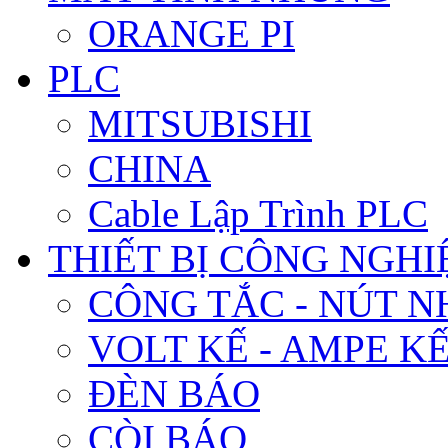
ORANGE PI
PLC
MITSUBISHI
CHINA
Cable Lập Trình PLC
THIẾT BỊ CÔNG NGHIÊ
CÔNG TẮC - NÚT N
VOLT KẾ - AMPE K
ĐÈN BÁO
CÒI BÁO