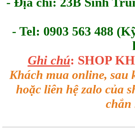
- Địa chỉ: 23B Sinh Tru
- Tel: 0903 563 488 (K
Ghi chú
: SHOP K
Khách mua online, sau k
hoặc liên hệ zalo của 
chắn