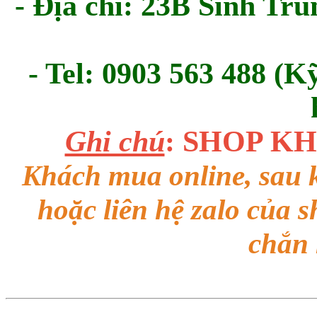
- Địa chỉ: 23B Sinh Tru
- Tel: 0903 563 488 (K
Ghi chú
: SHOP K
Khách mua online, sau k
hoặc liên hệ zalo của 
chắn