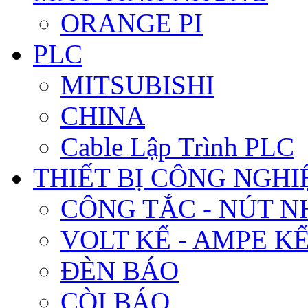
ORANGE PI
PLC
MITSUBISHI
CHINA
Cable Lập Trình PLC
THIẾT BỊ CÔNG NGHIÊ
CÔNG TẮC - NÚT N
VOLT KẾ - AMPE K
ĐÈN BÁO
CÒI BÁO