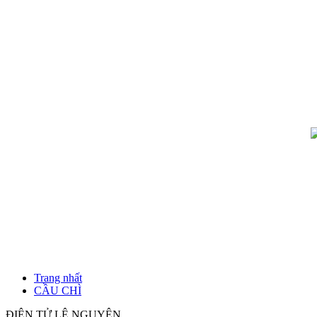
Trang nhất
CẦU CHÌ
ĐIỆN TỬ LÊ NGUYÊN