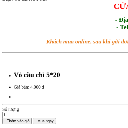
CỬA
- Đị
- Te
Khách mua online, sau khi gởi đơ
Vỏ cầu chì 5*20
Giá bán:
4.000 đ
Số lượng
Thêm vào giỏ
Mua ngay