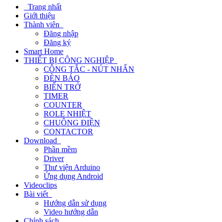
Trang nhất
Giới thiệu
Thành viên
Đăng nhập
Đăng ký
Smart Home
THIẾT BỊ CÔNG NGHIỆP
CÔNG TẮC - NÚT NHẤN
ĐÈN BÁO
BIẾN TRỞ
TIMER
COUNTER
ROLE NHIỆT
CHUÔNG ĐIỆN
CONTACTOR
Download
Phần mềm
Driver
Thư viện Arduino
Ứng dụng Android
Videoclips
Bài viết
Hướng dẫn sử dụng
Video hướng dẫn
Chính sách