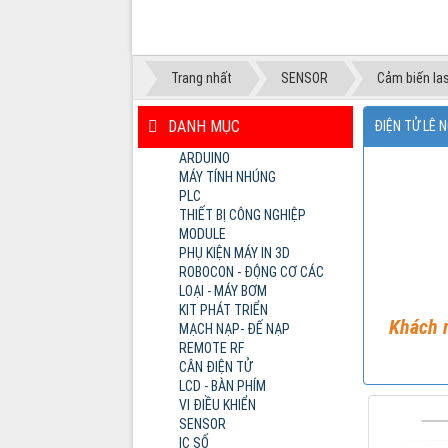
SPI 65K...
Trang nhất
SENSOR
Cảm biến la
DANH MỤC
ĐIỆN TỬ LÊ 
ARDUINO
MÁY TÍNH NHÚNG
PLC
THIẾT BỊ CÔNG NGHIỆP
MODULE
PHỤ KIỆN MÁY IN 3D
ROBOCON - ĐỘNG CƠ CÁC
LOẠI - MÁY BƠM
KIT PHÁT TRIỂN
Khách m
MẠCH NẠP- ĐẾ NẠP
REMOTE RF
CÂN ĐIỆN TỬ
LCD - BÀN PHÍM
VI ĐIỀU KHIỂN
SENSOR
IC SỐ