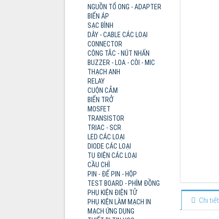
NGUỒN TỔ ONG - ADAPTER
BIẾN ÁP
SẠC BÌNH
DÂY - CABLE CÁC LOẠI
CONNECTOR
CÔNG TẮC - NÚT NHẤN
BUZZER - LOA - CÒI - MIC
THẠCH ANH
RELAY
CUỘN CẢM
BIẾN TRỞ
MOSFET
TRANSISTOR
TRIAC - SCR
LED CÁC LOẠI
DIODE CÁC LOẠI
TỤ ĐIỆN CÁC LOẠI
CẦU CHÌ
PIN - ĐẾ PIN - HỘP
TEST BOARD - PHÍM ĐỒNG
PHỤ KIỆN ĐIỆN TỬ
Chi ti
PHỤ KIỆN LÀM MẠCH IN
MẠCH ỨNG DỤNG