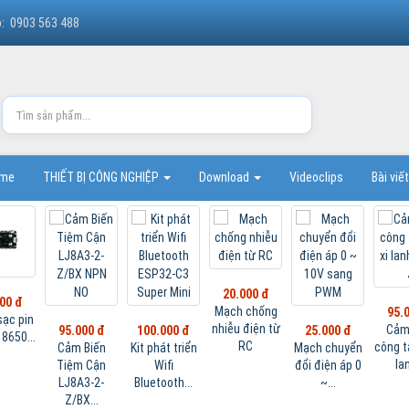
o: 0903 563 488
ome
THIẾT BỊ CÔNG NGHIỆP
Download
Videoclips
Bài viế
20.000 đ
00 đ
Mạch chống
95.
ạc pin
nhiễu điện từ
Cảm
95.000 đ
100.000 đ
25.000 đ
18650...
RC
công t
Cảm Biến
Kit phát triển
Mạch chuyển
lan
Tiệm Cận
Wifi
đổi điện áp 0
LJ8A3-2-
Bluetooth...
~...
Z/BX...