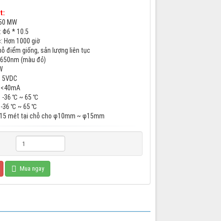
t:
 150 MW
: Φ6 * 10.5
c: Hơn 1000 giờ
hỗ điểm giống, sản lượng liên tục
: 650nm (màu đỏ)
mW
: 5VDC
i: <40mA
: -36 ℃ ~ 65 ℃
: -36 ℃ ~ 65 ℃
: 15 mét tại chỗ cho φ10mm ~ φ15mm
Mua ngay