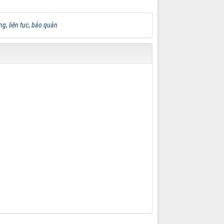
ng
,
liên tục
,
bảo quản