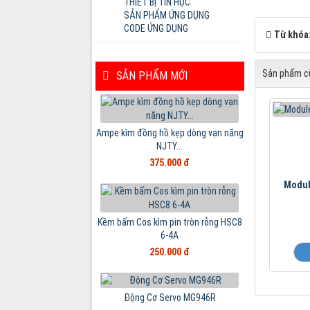
THIẾT BỊ TIN HỌC
SẢN PHẨM ỨNG DỤNG
CODE ỨNG DỤNG
Từ khóa
Sản phẩm cù
SẢN PHẨM MỚI
Ampe kìm đồng hồ kẹp dòng vạn năng
NJTY...
375.000 đ
Modul
Kềm bấm Cos kìm pin tròn rỗng HSC8
6-4A
250.000 đ
Động Cơ Servo MG946R