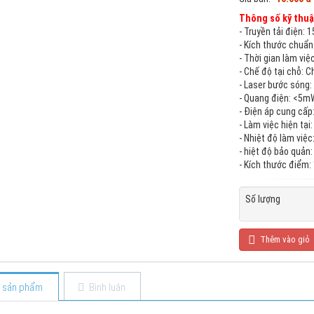
Thông số kỹ thuậ
- Truyền tải điện:
- Kích thước chuẩn
- Thời gian làm việ
- Chế độ tại chỗ: C
- Laser bước sóng
- Quang điện: <5
- Điện áp cung cấp
- Làm việc hiện tạ
- Nhiệt độ làm việc
- hiệt độ bảo quản
- Kích thước điểm
Số lượng
Thêm vào giỏ
ết sản phẩm
Bình luận