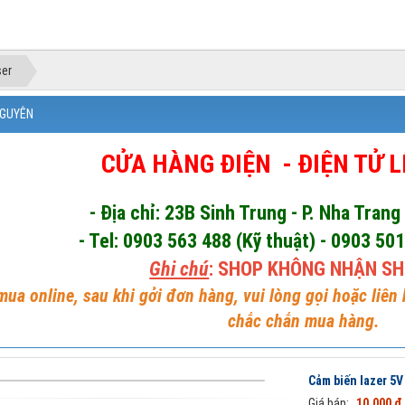
ser
NGUYÊN
CỬA HÀNG ĐIỆN - ĐIỆN TỬ 
- Địa chỉ: 23B Sinh Trung - P. Nha Trang
- Tel: 0903 563 488 (Kỹ thuật) - 0903 50
Ghi chú
: SHOP KHÔNG NHẬN SH
ua online, sau khi gởi đơn hàng, vui lòng gọi hoặc liên
chắc chắn mua hàng.
Cảm biến lazer 5V
Giá bán:
10.000 đ