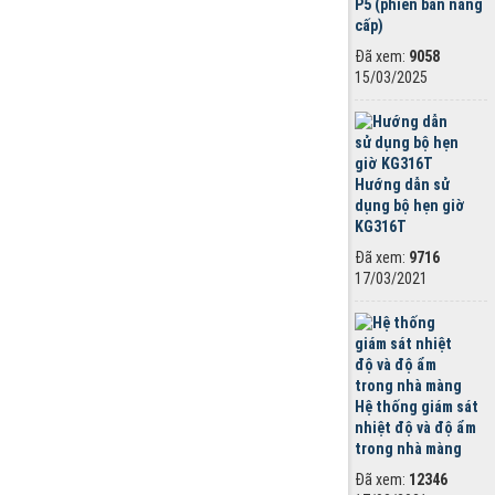
P5 (phiên bản nâng
cấp)
Đã xem:
9058
15/03/2025
Hướng dẫn sử
dụng bộ hẹn giờ
KG316T
Đã xem:
9716
17/03/2021
Hệ thống giám sát
nhiệt độ và độ ẩm
trong nhà màng
Đã xem:
12346