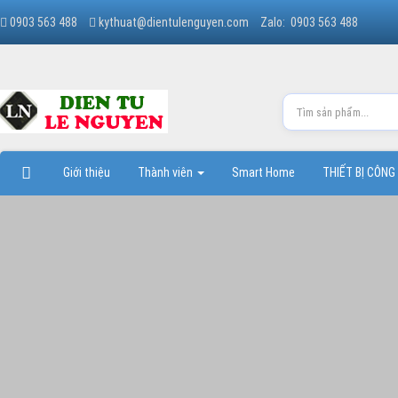
0903 563 488
kythuat@dientulenguyen.com
Zalo: 0903 563 488
Giới thiệu
Thành viên
Smart Home
THIẾT BỊ CÔNG