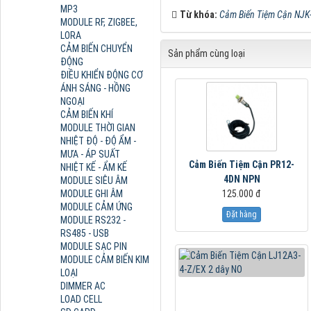
MP3
Từ khóa:
Cảm Biến Tiệm Cận NJK
MODULE RF, ZIGBEE,
LORA
CẢM BIẾN CHUYỂN
Sản phẩm cùng loại
ĐỘNG
ĐIỀU KHIỂN ĐỘNG CƠ
ÁNH SÁNG - HỒNG
NGOẠI
CẢM BIẾN KHÍ
MODULE THỜI GIAN
NHIỆT ĐỘ - ĐỘ ẨM -
MƯA - ÁP SUẤT
Cảm Biến Tiệm Cận PR12-
NHIỆT KẾ - ẨM KẾ
4DN NPN
MODULE SIÊU ÂM
MODULE GHI ÂM
125.000 đ
MODULE CẢM ỨNG
Đặt hàng
MODULE RS232 -
RS485 - USB
MODULE SẠC PIN
MODULE CẢM BIẾN KIM
LOẠI
DIMMER AC
LOAD CELL