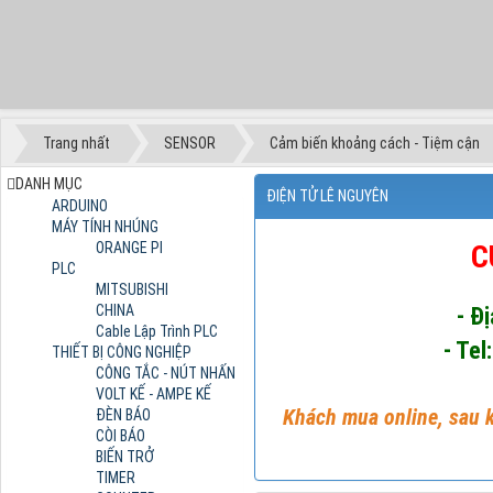
Trang nhất
SENSOR
Cảm biến khoảng cách - Tiệm cận
DANH MỤC
ĐIỆN TỬ LÊ NGUYÊN
ARDUINO
MÁY TÍNH NHÚNG
ORANGE PI
C
PLC
MITSUBISHI
CHINA
- Đ
Cable Lập Trình PLC
- Tel
THIẾT BỊ CÔNG NGHIỆP
CÔNG TẮC - NÚT NHẤN
VOLT KẾ - AMPE KẾ
Khách mua online, sau k
ĐÈN BÁO
CÒI BÁO
BIẾN TRỞ
TIMER