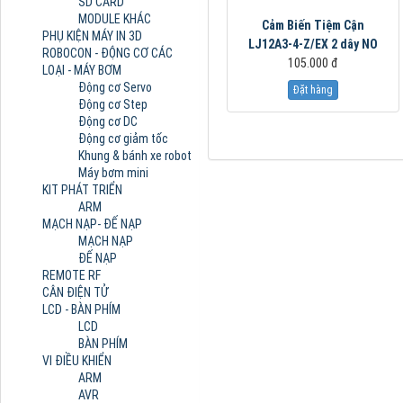
SD CARD
MODULE KHÁC
Cảm Biến Tiệm Cận
PHỤ KIỆN MÁY IN 3D
LJ12A3-4-Z/EX 2 dây NO
ROBOCON - ĐỘNG CƠ CÁC
105.000 đ
LOẠI - MÁY BƠM
Động cơ Servo
Đặt hàng
Động cơ Step
Động cơ DC
Động cơ giảm tốc
Khung & bánh xe robot
Máy bơm mini
KIT PHÁT TRIỂN
ARM
MẠCH NẠP- ĐẾ NẠP
MẠCH NẠP
ĐẾ NẠP
REMOTE RF
CÂN ĐIỆN TỬ
LCD - BÀN PHÍM
LCD
BÀN PHÍM
VI ĐIỀU KHIỂN
ARM
AVR