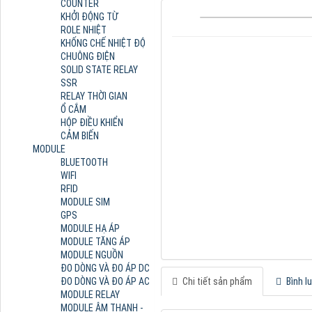
COUNTER
KHỞI ĐỘNG TỪ
ROLE NHIỆT
KHỐNG CHẾ NHIỆT ĐỘ
CHUÔNG ĐIỆN
SOLID STATE RELAY
SSR
RELAY THỜI GIAN
Ổ CẮM
HỘP ĐIỀU KHIỂN
CẢM BIẾN
MODULE
BLUETOOTH
WIFI
RFID
MODULE SIM
GPS
MODULE HẠ ÁP
MODULE TĂNG ÁP
MODULE NGUỒN
ĐO DÒNG VÀ ĐO ÁP DC
ĐO DÒNG VÀ ĐO ÁP AC
Chi tiết sản phẩm
Bình l
MODULE RELAY
MODULE ÂM THANH -