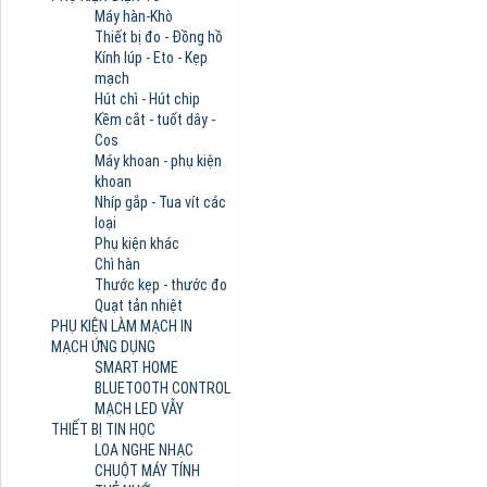
Máy hàn-Khò
Thiết bị đo - Đồng hồ
Kính lúp - Eto - Kẹp
mạch
Hút chì - Hút chip
Kềm cắt - tuốt dây -
Cos
Máy khoan - phụ kiện
khoan
Nhíp gắp - Tua vít các
loại
Phụ kiện khác
Chì hàn
Thước kẹp - thước đo
Quạt tản nhiệt
PHỤ KIỆN LÀM MẠCH IN
MẠCH ỨNG DỤNG
SMART HOME
BLUETOOTH CONTROL
MẠCH LED VẪY
THIẾT BỊ TIN HỌC
LOA NGHE NHẠC
CHUỘT MÁY TÍNH