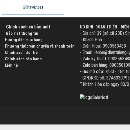
Chính sách và bảo mật
HỘ KINH DOANH ĐIỆN - ĐIỆN
- Địa chỉ: 39 (số cũ 23B) Si
Bảo mật thông tin
T.Khánh Hòa
Hướng dẫn mua hàng
- Điện thoại: 0903563488 
Phương thức vận chuyển và thanh toán
- Email: lienhe@dientuleng
Chính sách đổi trả
- Zalo kỹ thuật: 090356348
Chính sách bảo hành
- Zalo bán hàng: 09035010
Liên hệ
- Giờ mở cửa: 7h30 - 18h từ
- GPĐKKD số: 37A8030795 d
T.Khánh Hòa cấp ngày 03/