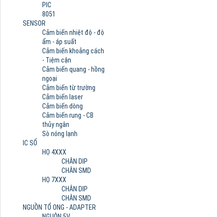
PIC
8051
SENSOR
Cảm biến nhiệt độ - độ
ẩm - áp suất
Cảm biến khoảng cách
- Tiệm cận
Cảm biến quang - hồng
ngoại
Cảm biến từ trường
Cảm biến laser
Cảm biến dòng
Cảm biến rung - CB
thủy ngân
Sò nóng lạnh
IC SỐ
HỌ 4XXX
CHÂN DIP
CHÂN SMD
HỌ 7XXX
CHÂN DIP
CHÂN SMD
NGUỒN TỔ ONG - ADAPTER
NGUÔN 5V