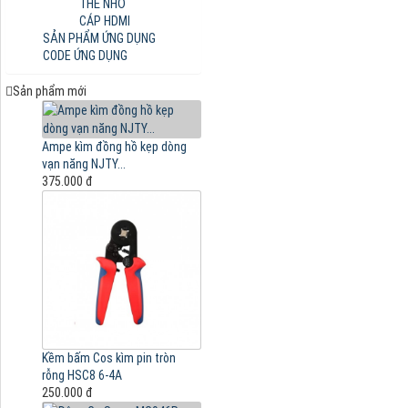
THẺ NHỚ
CÁP HDMI
SẢN PHẨM ỨNG DỤNG
CODE ỨNG DỤNG
Sản phẩm mới
Ampe kìm đồng hồ kẹp dòng
vạn năng NJTY...
375.000 đ
Kềm bấm Cos kìm pin tròn
rỗng HSC8 6-4A
250.000 đ