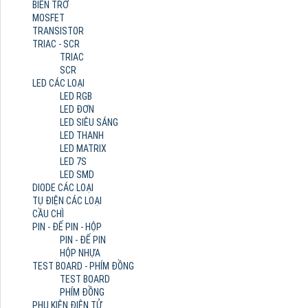
BIẾN TRỞ
MOSFET
TRANSISTOR
TRIAC - SCR
TRIAC
SCR
LED CÁC LOẠI
LED RGB
LED ĐƠN
LED SIÊU SÁNG
LED THANH
LED MATRIX
LED 7S
LED SMD
DIODE CÁC LOẠI
TỤ ĐIỆN CÁC LOẠI
CẦU CHÌ
PIN - ĐẾ PIN - HỘP
PIN - ĐẾ PIN
HỘP NHỰA
TEST BOARD - PHÍM ĐỒNG
TEST BOARD
PHÍM ĐỒNG
PHỤ KIỆN ĐIỆN TỬ