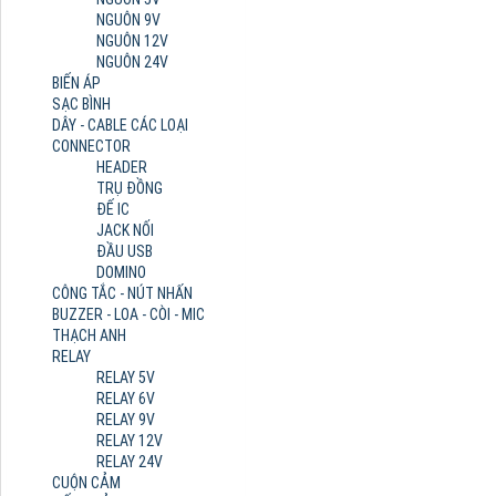
NGUÔN 9V
NGUÔN 12V
NGUÔN 24V
BIẾN ÁP
SẠC BÌNH
DÂY - CABLE CÁC LOẠI
CONNECTOR
HEADER
TRỤ ĐỒNG
ĐẾ IC
JACK NỐI
ĐẦU USB
DOMINO
CÔNG TẮC - NÚT NHẤN
BUZZER - LOA - CÒI - MIC
THẠCH ANH
RELAY
RELAY 5V
RELAY 6V
RELAY 9V
RELAY 12V
RELAY 24V
CUỘN CẢM