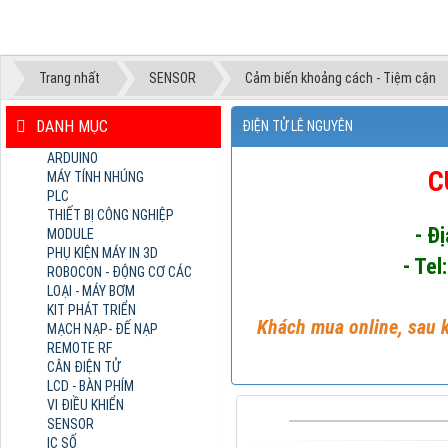
Trang nhất
SENSOR
Cảm biến khoảng cách - Tiệm cận
DANH MỤC
ĐIỆN TỬ LÊ NGUYÊN
ARDUINO
C
MÁY TÍNH NHÚNG
PLC
THIẾT BỊ CÔNG NGHIỆP
- Đ
MODULE
PHỤ KIỆN MÁY IN 3D
- Tel
ROBOCON - ĐỘNG CƠ CÁC
LOẠI - MÁY BƠM
KIT PHÁT TRIỂN
Khách mua online, sau k
MẠCH NẠP- ĐẾ NẠP
REMOTE RF
CÂN ĐIỆN TỬ
LCD - BÀN PHÍM
VI ĐIỀU KHIỂN
SENSOR
IC SỐ