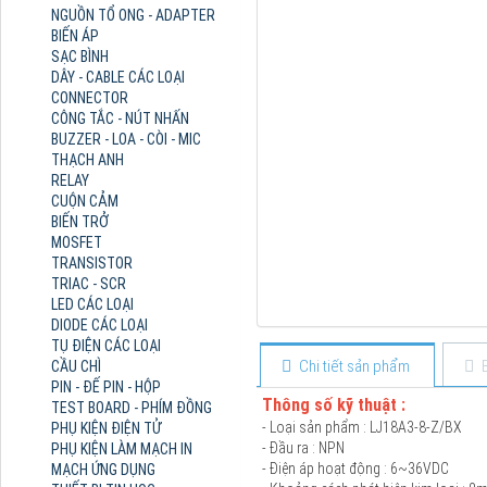
NGUỒN TỔ ONG - ADAPTER
BIẾN ÁP
SẠC BÌNH
DÂY - CABLE CÁC LOẠI
CONNECTOR
CÔNG TẮC - NÚT NHẤN
BUZZER - LOA - CÒI - MIC
THẠCH ANH
RELAY
CUỘN CẢM
BIẾN TRỞ
MOSFET
TRANSISTOR
TRIAC - SCR
LED CÁC LOẠI
DIODE CÁC LOẠI
TỤ ĐIỆN CÁC LOẠI
Chi tiết sản phẩm
CẦU CHÌ
PIN - ĐẾ PIN - HỘP
Thông số kỹ thuật :
TEST BOARD - PHÍM ĐỒNG
- Loại sản phẩm : LJ18A3-8-Z/BX
PHỤ KIỆN ĐIỆN TỬ
- Đầu ra : NPN
PHỤ KIỆN LÀM MẠCH IN
- Điện áp hoạt động : 6~36VDC
MẠCH ỨNG DỤNG