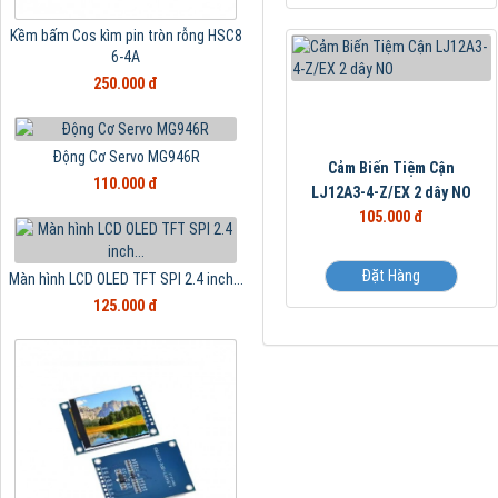
Kềm bấm Cos kìm pin tròn rỗng HSC8
6-4A
250.000 đ
Động Cơ Servo MG946R
Cảm Biến Tiệm Cận
110.000 đ
LJ12A3-4-Z/EX 2 dây NO
105.000 đ
Đặt Hàng
Màn hình LCD OLED TFT SPI 2.4 inch...
125.000 đ