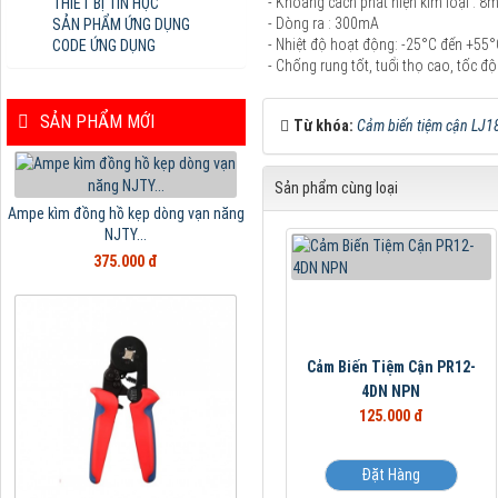
- Khoảng cách phát hiện kim loại : 
THIẾT BỊ TIN HỌC
- Dòng ra : 300mA
SẢN PHẨM ỨNG DỤNG
- Nhiệt độ hoạt động: -25°C đến +55°
CODE ỨNG DỤNG
- Chống rung tốt, tuổi thọ cao, tốc 
SẢN PHẨM MỚI
Từ khóa:
Cảm biến tiệm cận LJ1
Sản phẩm cùng loại
Ampe kìm đồng hồ kẹp dòng vạn năng
NJTY...
375.000 đ
Cảm Biến Tiệm Cận PR12-
4DN NPN
125.000 đ
Đặt Hàng