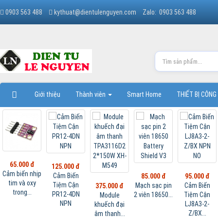
0903 563 488
kythuat@dientulenguyen.com
Zalo: 0903 563 488
Giới thiệu
Thành viên
Smart Home
THIẾT BỊ CÔNG
65.000 đ
125.000 đ
Cảm biến nhịp
Cảm Biến
85.000 đ
95.000 đ
tim và oxy
Tiệm Cận
Mạch sạc pin
Cảm Biến
375.000 đ
trong...
PR12-4DN
2 viên 18650...
Tiệm Cận
Module
NPN
LJ8A3-2-
khuếch đại
Z/BX...
âm thanh...