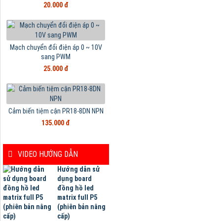
20.000 đ
Mạch chuyển đổi điện áp 0 ~ 10V
sang PWM
25.000 đ
Cảm biến tiệm cận PR18-8DN NPN
135.000 đ
VIDEO HƯỚNG DẪN
Hướng dẫn sử
dụng board
đồng hồ led
matrix full P5
(phiên bản nâng
cấp)