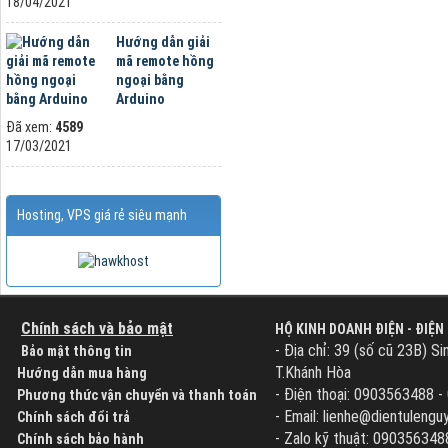
18/04/2021
Hướng dẫn giải
mã remote hồng
ngoại bằng
Arduino
Đã xem:
4589
17/03/2021
Hosting, VPS giá rẻ siêu mạnh
Chính sách và bảo mật
HỘ KINH DOANH ĐIỆN - ĐIỆN
- Địa chỉ: 39 (số cũ 23B) Si
Bảo mật thông tin
T.Khánh Hòa
Hướng dẫn mua hàng
- Điện thoại: 0903563488 
Phương thức vận chuyển và thanh toán
- Email: lienhe@dientuleng
Chính sách đổi trả
- Zalo kỹ thuật: 090356348
Chính sách bảo hành