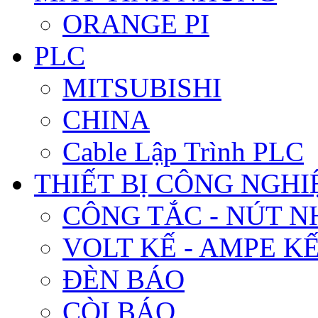
ORANGE PI
PLC
MITSUBISHI
CHINA
Cable Lập Trình PLC
THIẾT BỊ CÔNG NGHIÊ
CÔNG TẮC - NÚT N
VOLT KẾ - AMPE K
ĐÈN BÁO
CÒI BÁO