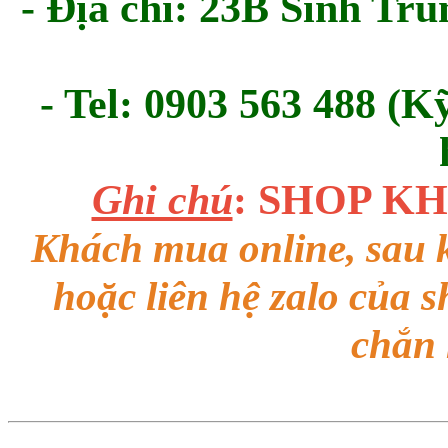
- Địa chỉ: 23B Sinh Tru
- Tel: 0903 563 488 (K
Ghi chú
: SHOP K
Khách mua online, sau k
hoặc liên hệ zalo của 
chắn