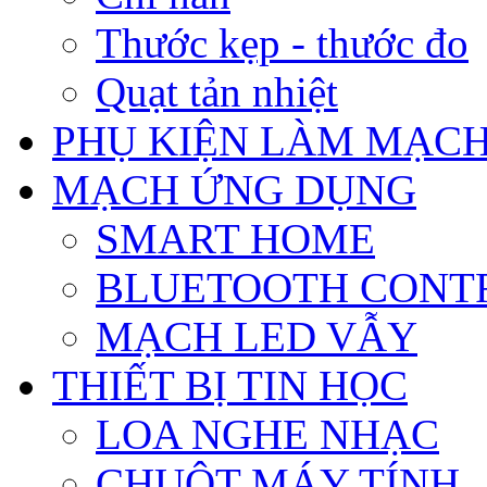
Thước kẹp - thước đo
Quạt tản nhiệt
PHỤ KIỆN LÀM MẠCH
MẠCH ỨNG DỤNG
SMART HOME
BLUETOOTH CONT
MẠCH LED VẪY
THIẾT BỊ TIN HỌC
LOA NGHE NHẠC
CHUỘT MÁY TÍNH