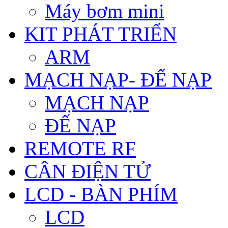
Máy bơm mini
KIT PHÁT TRIỂN
ARM
MẠCH NẠP- ĐẾ NẠP
MẠCH NẠP
ĐẾ NẠP
REMOTE RF
CÂN ĐIỆN TỬ
LCD - BÀN PHÍM
LCD