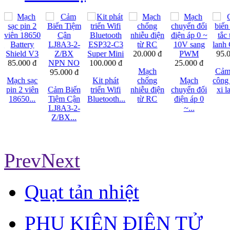
20.000 đ
95.
85.000 đ
100.000 đ
25.000 đ
Mạch
Cảm
95.000 đ
Mạch sạc
Kit phát
chống
Mạch
công 
pin 2 viên
Cảm Biến
triển Wifi
nhiễu điện
chuyển đổi
xi l
18650...
Tiệm Cận
Bluetooth...
từ RC
điện áp 0
LJ8A3-2-
~...
Z/BX...
Prev
Next
Quạt tản nhiệt
PHỤ KIỆN ĐIỆN TỬ