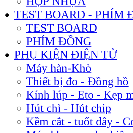
HỘP NHỰA
TEST BOARD - PHÍM
TEST BOARD
PHÍM ĐỒNG
PHỤ KIỆN ĐIỆN TỬ
Máy hàn-Khò
Thiết bị đo - Đồng hồ
Kính lúp - Eto - Kẹp 
Hút chì - Hút chip
Kềm cắt - tuốt dây - C