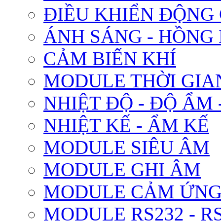
ĐIỀU KHIỂN ĐỘNG
ÁNH SÁNG - HỒNG
CẢM BIẾN KHÍ
MODULE THỜI GIA
NHIỆT ĐỘ - ĐỘ ẨM 
NHIỆT KẾ - ẨM KẾ
MODULE SIÊU ÂM
MODULE GHI ÂM
MODULE CẢM ỨN
MODULE RS232 - RS