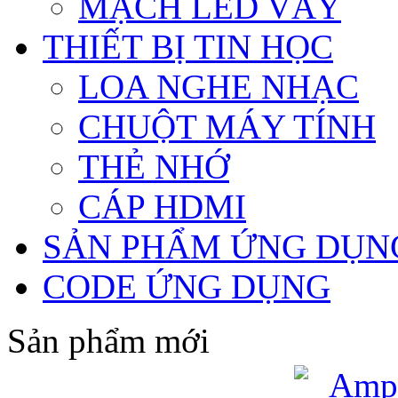
MẠCH LED VẪY
THIẾT BỊ TIN HỌC
LOA NGHE NHẠC
CHUỘT MÁY TÍNH
THẺ NHỚ
CÁP HDMI
SẢN PHẨM ỨNG DỤN
CODE ỨNG DỤNG
Sản phẩm mới