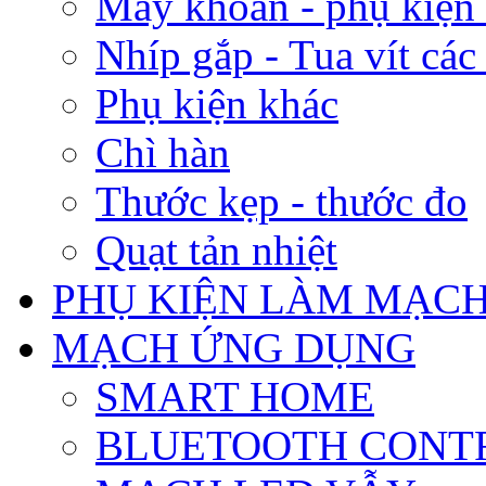
Máy khoan - phụ kiện
Nhíp gắp - Tua vít các 
Phụ kiện khác
Chì hàn
Thước kẹp - thước đo
Quạt tản nhiệt
PHỤ KIỆN LÀM MẠCH
MẠCH ỨNG DỤNG
SMART HOME
BLUETOOTH CONT