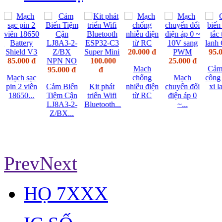
20.000 đ
95.
85.000 đ
100.000
25.000 đ
Mạch
Cảm
95.000 đ
đ
Mạch sạc
chống
Mạch
công 
pin 2 viên
Cảm Biến
Kit phát
nhiễu điện
chuyển đổi
xi l
18650...
Tiệm Cận
triển Wifi
từ RC
điện áp 0
LJ8A3-2-
Bluetooth...
~...
Z/BX...
Prev
Next
HỌ 7XXX