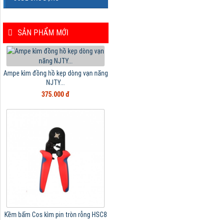
SẢN PHẨM MỚI
Ampe kìm đồng hồ kẹp dòng vạn năng
NJTY...
375.000 đ
Kềm bấm Cos kìm pin tròn rỗng HSC8