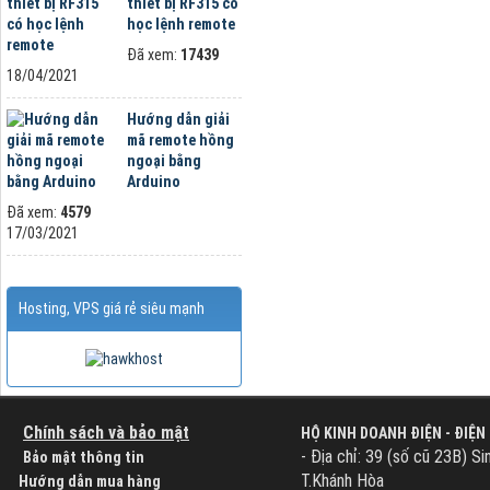
thiết bị RF315 có
học lệnh remote
Đã xem:
17439
18/04/2021
Hướng dẫn giải
mã remote hồng
ngoại bằng
Arduino
Đã xem:
4579
17/03/2021
Hosting, VPS giá rẻ siêu mạnh
Chính sách và bảo mật
HỘ KINH DOANH ĐIỆN - ĐIỆN
- Địa chỉ: 39 (số cũ 23B) Si
Bảo mật thông tin
T.Khánh Hòa
Hướng dẫn mua hàng