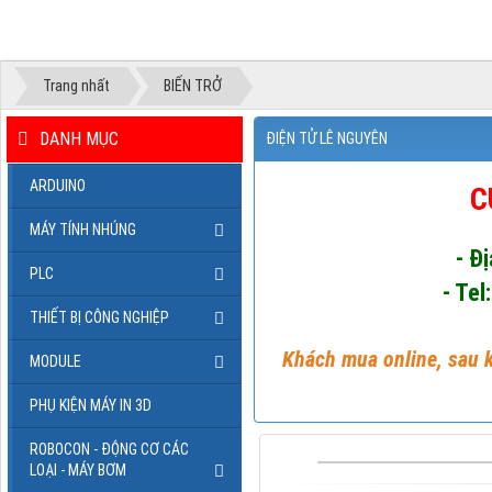
Trang nhất
BIẾN TRỞ
DANH MỤC
ĐIỆN TỬ LÊ NGUYÊN
ARDUINO
C
MÁY TÍNH NHÚNG
- Đ
PLC
- Tel
THIẾT BỊ CÔNG NGHIỆP
Khách mua online, sau k
MODULE
PHỤ KIỆN MÁY IN 3D
ROBOCON - ĐỘNG CƠ CÁC
LOẠI - MÁY BƠM