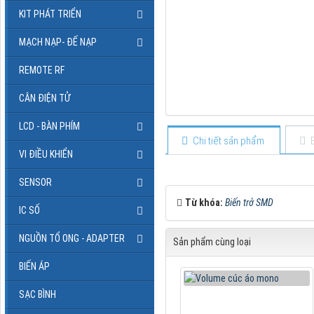
KIT PHÁT TRIỂN
MẠCH NẠP- ĐẾ NẠP
REMOTE RF
CÂN ĐIỆN TỬ
LCD - BÀN PHÍM
Chi tiết sản phẩm
VI ĐIỀU KHIỂN
SENSOR
Từ khóa:
Biến trở SMD
IC SỐ
NGUỒN TỔ ONG - ADAPTER
Sản phẩm cùng loại
BIẾN ÁP
SẠC BÌNH