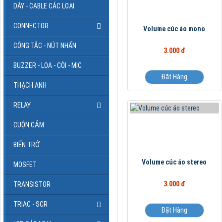
DÂY - CABLE CÁC LOẠI
CONNECTOR
Volume cúc áo mono
CÔNG TẮC - NÚT NHẤN
3.000 đ
BUZZER - LOA - CÒI - MIC
Đặt Hàng
THẠCH ANH
RELAY
CUỘN CẢM
BIẾN TRỞ
Volume cúc áo stereo
MOSFET
3.000 đ
TRANSISTOR
TRIAC - SCR
Đặt Hàng