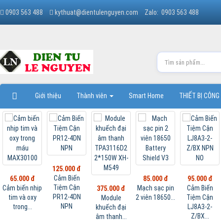
0903 563 488
kythuat@dientulenguyen.com
Zalo: 0903 563 488
Giới thiệu
Thành viên
Smart Home
THIẾT BỊ CÔNG
125.000 đ
Cảm Biến
65.000 đ
85.000 đ
95.000 đ
Tiệm Cận
Cảm biến nhịp
Mạch sạc pin
Cảm Biến
375.000 đ
PR12-4DN
tim và oxy
2 viên 18650...
Tiệm Cận
Module
NPN
trong...
LJ8A3-2-
khuếch đại
Z/BX...
âm thanh...