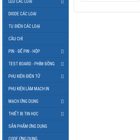
LED CÁC LOẠI
DIODE CÁC LOẠI
TỤ ĐIỆN CÁC LOẠI
CẦU CHÌ
PIN - ĐẾ PIN - HỘP
TEST BOARD - PHÍM ĐỒNG
PHỤ KIỆN ĐIỆN TỬ
PHỤ KIỆN LÀM MẠCH IN
MẠCH ỨNG DỤNG
THIẾT BỊ TIN HỌC
SẢN PHẨM ỨNG DỤNG
CODE ỨNG DỤNG