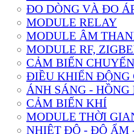
ĐO DÒNG VÀ ĐO Á
MODULE RELAY
MODULE ÂM THANH
MODULE RF, ZIGBE
CẢM BIẾN CHUYỂ
ĐIỀU KHIỂN ĐỘNG
ÁNH SÁNG - HỒNG
CẢM BIẾN KHÍ
MODULE THỜI GIA
NHIỆT ĐỘ - ĐỘ ẨM 