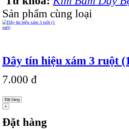
Từ khóa:
Kìm Bấm Dây B
Sản phẩm cùng loại
Dây tín hiệu xám 3 ruột (
7.000 đ
Đặt hàng
×
Đặt hàng