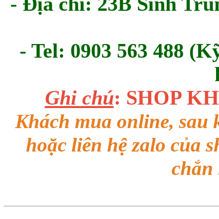
- Địa chỉ: 23B Sinh Tru
- Tel: 0903 563 488 (K
Ghi chú
: SHOP K
Khách mua online, sau k
hoặc liên hệ zalo của 
chắn