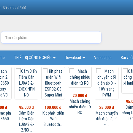
o: 0903 563 488
ome
THIẾT BỊ CÔNG NGHIỆP
Download
Videoclips
Bài viế
20.000 đ
Mạch chống
95.
nhiễu điện từ
Cảm
00 đ
95.000 đ
100.000 đ
25.000 đ
RC
công t
ạc pin
Cảm Biến
Kit phát triển
Mạch chuyển
lan
18650...
Tiệm Cận
Wifi
đổi điện áp 0
LJ8A3-2-
Bluetooth...
~...
Z/BX...