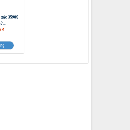
h xác 3590S
ở...
0 đ
àng