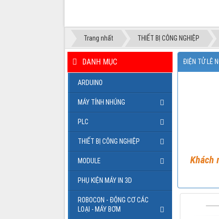
...
Trang nhất
THIẾT BỊ CÔNG NGHIỆP
DANH MỤC
ĐIỆN TỬ LÊ 
ARDUINO
MÁY TÍNH NHÚNG
PLC
THIẾT BỊ CÔNG NGHIỆP
Khách m
MODULE
PHỤ KIỆN MÁY IN 3D
ROBOCON - ĐỘNG CƠ CÁC
LOẠI - MÁY BƠM