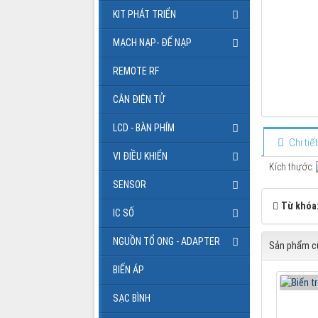
KIT PHÁT TRIỂN
MẠCH NẠP- ĐẾ NẠP
REMOTE RF
CÂN ĐIỆN TỬ
LCD - BÀN PHÍM
Chi ti
VI ĐIỀU KHIỂN
Kích thước:
SENSOR
Từ khóa
IC SỐ
NGUỒN TỔ ONG - ADAPTER
Sản phẩm cù
BIẾN ÁP
SẠC BÌNH