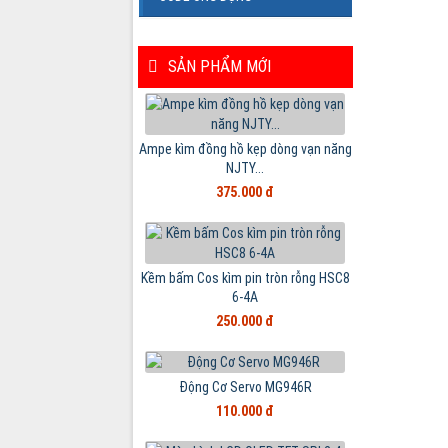
SẢN PHẨM MỚI
Ampe kìm đồng hồ kẹp dòng vạn năng
NJTY...
375.000 đ
Kềm bấm Cos kìm pin tròn rỗng HSC8
6-4A
250.000 đ
Động Cơ Servo MG946R
110.000 đ