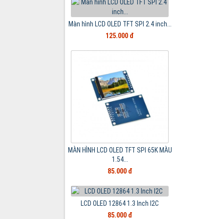
Màn hình LCD OLED TFT SPI 2.4 inch...
125.000 đ
MÀN HÌNH LCD OLED TFT SPI 65K MÀU
1.54...
85.000 đ
LCD OLED 12864 1.3 Inch I2C
85.000 đ