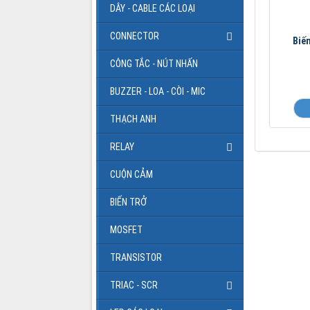
DÂY - CABLE CÁC LOẠI
CONNECTOR
Biế
CÔNG TẮC - NÚT NHẤN
BUZZER - LOA - CÒI - MIC
THẠCH ANH
RELAY
CUỘN CẢM
BIẾN TRỞ
MOSFET
TRANSISTOR
TRIAC - SCR