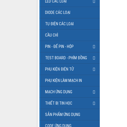
LED CÁC LOẠI
DIODE CÁC LOẠI
TỤ ĐIỆN CÁC LOẠI
CẦU CHÌ
PIN - ĐẾ PIN - HỘP
TEST BOARD - PHÍM ĐỒNG
PHỤ KIỆN ĐIỆN TỬ
PHỤ KIỆN LÀM MẠCH IN
MẠCH ỨNG DỤNG
THIẾT BỊ TIN HỌC
SẢN PHẨM ỨNG DỤNG
CODE ỨNG DỤNG