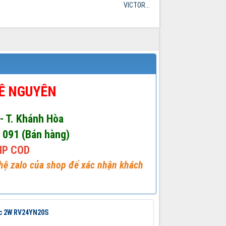
VICTOR...
LÊ NGUYÊN
 - T. Khánh Hòa
1 091 (Bán hàng)
IP COD
 hệ zalo của shop để xác nhận khách
ác 2W RV24YN20S