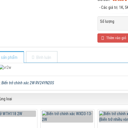
- Các giá trị: 1K, 
Số lượng
Thêm vào giỏ
ết sản phẩm
Bình luận
:
Biến trở chính xác 2W RV24YN20S
ng loại