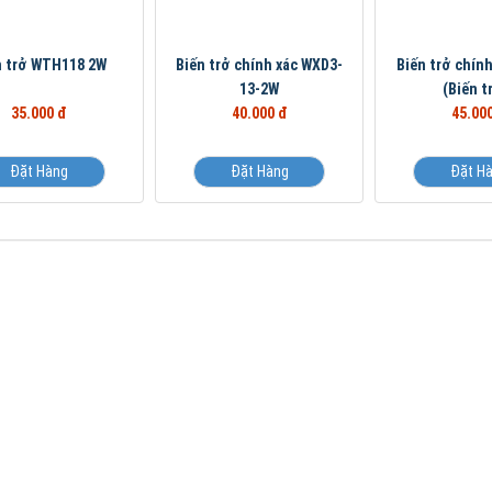
n trở WTH118 2W
Biến trở chính xác WXD3-
Biến trở chín
13-2W
(Biến tr
35.000 đ
40.000 đ
45.00
Đặt Hàng
Đặt Hàng
Đặt H