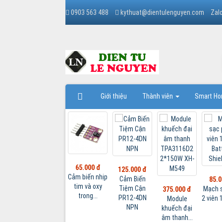
0903 563 488
kythuat@dientulenguyen.com
Zal
Giới thiệu
Thành viên
Smart H
85.000 đ
65.000 đ
125.000 đ
MÀN HÌNH
Cảm biến nhịp
Cảm Biến
85.0
LCD OLED TFT
tim và oxy
Tiệm Cận
Mạch s
375.000 đ
SPI 65K...
trong...
PR12-4DN
2 viên 
Module
000 đ
NPN
khuếch đại
nh LCD
âm thanh...
FT SPI