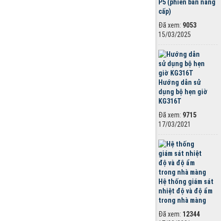
P5 (phiên bản nâng
cấp)
Đã xem:
9053
15/03/2025
Hướng dẫn sử
dụng bộ hẹn giờ
KG316T
Đã xem:
9715
17/03/2021
Hệ thống giám sát
nhiệt độ và độ ẩm
trong nhà màng
Đã xem:
12344